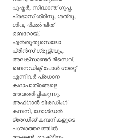
പുഷ്കർ, സിദ്ധാന്ത് ഗുപ്ത,
പ്രഭാസ് ശ്രീനു, ശത്രു,
ശിവ, ഭിമൽ ജീത്
ഒബറോയ്,
എൻതുതുസെലോ
പ്രിൻസ് ഗ്രൂട്ട്‌ബൂം,
അലക്സാണ്ടർ മിസെവ്,
ബെനഡിക്ട് പോൾ ഗാരറ്റ്
എന്നിവർ പ്രധാന
കഥാപാത്രങ്ങളെ
അവതരിപ്പിക്കുന്നു.
അഫ്ഗാൻ ട്രേഡിംഗ്
കമ്പനി, ഗോൾഡൻ
ട്രേഡിങ് കമ്പനികളുടെ
പശ്ചാത്തലത്തിൽ
ആക്ഷൻ, രാഷ്ട്രീയം,