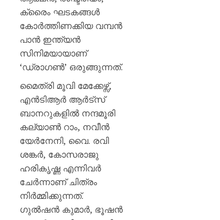
ക്രൈം ഘടകങ്ങൾ
കോർത്തിണക്കിയ വമ്പൻ
പാൻ ഇന്ത്യൻ
സിനിമയായാണ്
‘ഡ്രാഗൺ’ ഒരുങ്ങുന്നത്.
മൈത്രി മൂവി മേക്കേഴ്സ്,
എൻടിആർ ആർട്സ്
ബാനറുകളിൽ നന്ദമൂരി
കല്യാൺ റാം, നവീൻ
യേർനേനി, വൈ. രവി
ശങ്കർ, കോസരാജു
ഹരികൃഷ്ണ എന്നിവർ
ചേർന്നാണ് ചിത്രം
നിർമ്മിക്കുന്നത്.
ഗുൽഷൻ കുമാർ, ഭൂഷൻ