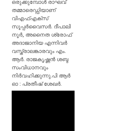
ഒരുക്കുമ്പോൾ രാഘവ്
തമ്മാരെഡ്ഡിയാണ്
വിഎഫ്എക്സ്
സൂപ്പർവൈസർ. ദീപാലി
നൂർ, അനൈത ശ്രോഫ്
അദാജാനിയ എന്നിവർ
വസ്ത്രാലങ്കാരവും എം.
ആർ. രാജകൃഷ്ണൻ ശബ്ദ
സംവിധാനവും
നിർവഹിക്കുന്നു.പി ആർ
ഓ : പ്രതീഷ് ശേഖർ.