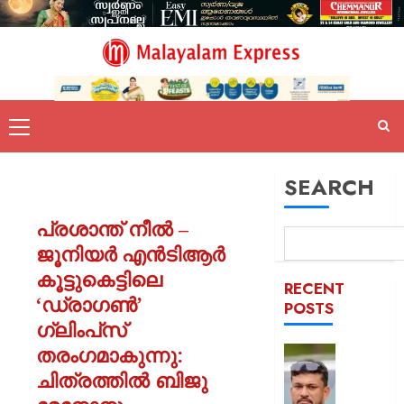
SEARCH
പ്രശാന്ത് നീൽ –
ജൂനിയർ എൻടിആർ
കൂട്ടുകെട്ടിലെ
RECENT
‘ഡ്രാഗൺ’
POSTS
ഗ്ലിംപ്‌സ്
തരംഗമാകുന്നു:
പിന്തു
വേണ്ട,
ചിത്രത്തിൽ ബിജു
പിന്നില്‍