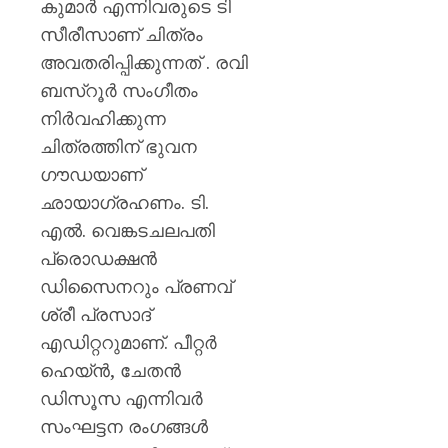
കുമാർ എന്നിവരുടെ ടി
സീരീസാണ് ചിത്രം
അവതരിപ്പിക്കുന്നത് . രവി
ബസ്റൂർ സംഗീതം
നിർവഹിക്കുന്ന
ചിത്രത്തിന് ഭുവന
ഗൗഡയാണ്
ഛായാഗ്രഹണം. ടി.
എൽ. വെങ്കടചലപതി
പ്രൊഡക്ഷൻ
ഡിസൈനറും പ്രണവ്
ശ്രീ പ്രസാദ്
എഡിറ്ററുമാണ്. പീറ്റർ
ഹെയ്ൻ, ചേതൻ
ഡിസൂസ എന്നിവർ
സംഘട്ടന രംഗങ്ങൾ