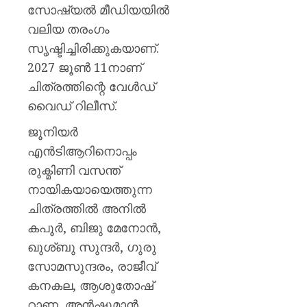
പയ്യന്
സോഷ്യൽ മീഡിയയിൽ
തഹസിൽ
വലിയ തരംഗം
സസ്‌
സൃഷ്ടിച്ചിരിക്കുകയാണ്.
AUGUST
2027 ജൂൺ 11നാണ്
8, 2026
ചിത്രത്തിന്റെ വേൾഡ്
0
വൈഡ് റിലീസ്‌.
ജൂനിയർ
എൻടിആറിനൊപ്പം
രുക്മിണി വസന്ത്
നായികയായെത്തുന്ന
ചിത്രത്തിൽ അനിൽ
കപൂർ, ബിജു മേനോൻ,
ഖുശ്ബു സുന്ദർ, ഗുരു
സോമസുന്ദരം, രാജീവ്
കനകല, ആശുതോഷ്
റാണ, അൻഷുമാൻ