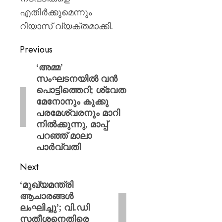
എതിർക്കുമെന്നും
റിയാസ് വ്യക്തമാക്കി.
Previous
‘അമ്മ’
സംഘടനയിൽ വൻ
പൊട്ടിത്തെറി; ശ്വേത
മേനോനും കുക്കു
പരമേശ്വരനും മാറി
നിൽക്കുന്നു, മാപ്പ്
പറഞ്ഞ് മാലാ
പാർവ്വതി
Next
‘മുഖ്യമന്ത്രി
ആചാരങ്ങൾ
ലംഘിച്ചു’; വി.ഡി
സതീശനെതിരെ