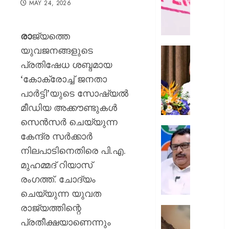
MAY 24, 2026
ഭൗതിക
ശരീരം
ഫ്രീസറ
രാ
ജ്യത്തെ
കൊണ്ട
യുവജനങ്ങളുടെ
സംഭവം
കൊച്ചി
പയ്യന്
അമേരിക
പ്രതിഷേധ ശബ്ദമായ
തഹസിൽ
അംബാസ
‘കോക്രോച്ച് ജനതാ
സസ്‌
കൂടിക്കാ
പാർട്ടി’യുടെ സോഷ്യൽ
നടത്തി
AUGUST
മീഡിയ അക്കൗണ്ടുകൾ
മുഖ്യമന്
8, 2026
വി.ഡി.
സെൻസർ ചെയ്യുന്ന
സതീശ
0
പിടിക്കേ
കേന്ദ്ര സർക്കാർ
സമയത്
നിലപാടിനെതിരെ പി.എ.
AUGUST
പിടിക്കും
8, 2026
മുഹമ്മദ് റിയാസ്
എത്രന
മുങ്ങി
0
രംഗത്ത്. ചോദ്യം
നടക്കും:
ചെയ്യുന്ന യുവത
അർജു
രാജ്യത്തിന്റെ
ആയങ്കി
കൂറ്റൻ
കെ.
പ്രതീക്ഷയാണെന്നും
മൺകൂ