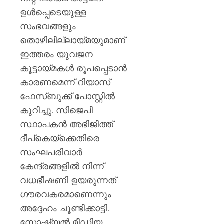
ശക്തമ
ഉൾപ്പെടെയുള്ള
പ്രതിഷ
സംഭവങ്ങളും
AUGUST
തൊഴിലില്ലായ്മയുമാണ്
7, 2026
ഇത്തരം യുവജന
0
കൂട്ടായ്മകൾ രൂപപ്പെടാൻ
കാരണമെന്ന് റിയാസ്
ഫേസ്ബുക്ക് പോസ്റ്റിൽ
കുറിച്ചു. സിജെപി
സ്ഥാപകൻ അഭിജിത്ത്
ദീപ്‌കെയ്‌ക്കെതിരെ
സംഘപരിവാർ
കേന്ദ്രങ്ങളിൽ നിന്ന്
വധഭീഷണി ഉയരുന്നത്
ഗൗരവകരമാണെന്നും
അദ്ദേഹം ചൂണ്ടിക്കാട്ടി.
സോഷ്യൽ മീഡിയ