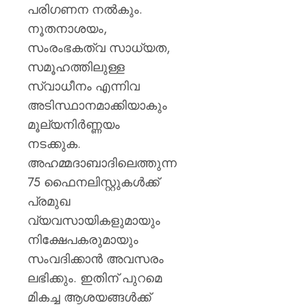
പരിഗണന നൽകും.
നൂതനാശയം,
സംരംഭകത്വ സാധ്യത,
സമൂഹത്തിലുള്ള
സ്വാധീനം എന്നിവ
അടിസ്ഥാനമാക്കിയാകും
മൂല്യനിർണ്ണയം
നടക്കുക.
അഹമ്മദാബാദിലെത്തുന്ന
75 ഫൈനലിസ്റ്റുകൾക്ക്
പ്രമുഖ
വ്യവസായികളുമായും
നിക്ഷേപകരുമായും
സംവദിക്കാൻ അവസരം
ലഭിക്കും. ഇതിന് പുറമെ
മികച്ച ആശയങ്ങൾക്ക്