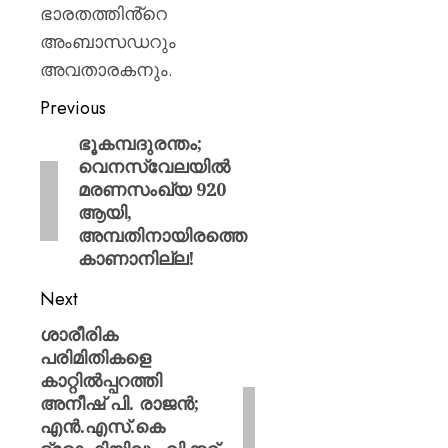
ഭാരതത്തിൻ്റെ
അംബാസഡറും
അവതാരകനും.
Previous
ഭൂകമ്പദുരന്തം;
വെനസ്വേലയിൽ
മരണസംഖ്യ 920
ആയി,
അമ്പതിനായിരത്തെ
കാണാനില്ല!
Next
ശാരീരിക
പരിമിതികളെ
കാറ്റിൽപ്പറത്തി
അനീഷ് പി. രാജൻ;
എൻ.എസ്.കെ