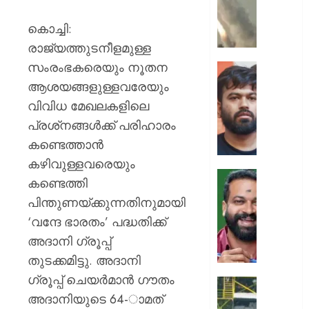
ക്യാമ്പ
നേരെ
കൊച്ചി:
ഹൂതിക
രാജ്യത്തുടനീളമുള്ള
നടത്തി
സംരംഭകരെയും നൂതന
ആക്രമ
സ്വാതന്
മുപ്പതി
ദിനത്തില
ആശയങ്ങളുള്ളവരേയും
സൈനിക
പ്രധാനമ
വിവിധ മേഖലകളിലെ
ദാരുണാ
നരേന്ദ്
പ്രശ്‌നങ്ങൾക്ക് പരിഹാരം
മോദി
കണ്ടെത്താൻ
AUGUST
വിദ്യാര
7, 2026
അഭിസ
കഴിവുള്ളവരെയും
ചെയ്യ
0
കണ്ടെത്തി
:
ആർ.
പിന്തുണയ്ക്കുന്നതിനുമായി
അഭിജിത്
സുഗതന
‘വന്ദേ ഭാരതം’ പദ്ധതിക്ക്
ദീപ്കെ
നൽകി
എസ്കോർട
അദാനി ഗ്രൂപ്പ്
AUGUST
പരോൾ
തുടക്കമിട്ടു. അദാനി
7, 2026
റദ്ദാക്കി
ഗ്രൂപ്പ് ചെയർമാൻ ഗൗതം
ആഭ്യന്
0
കനത്ത
അദാനിയുടെ 64-‌ാമത്
വകുപ്പ്
മഴക്കി