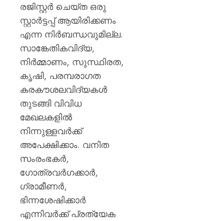
രജിസ്റ്റർ ചെയ്ത ഒരു
സ്റ്റാർട്ടപ്പ് ആയിരിക്കണം
എന്ന നിർബന്ധവുമില്ല.
സാങ്കേതികവിദ്യ,
നിർമ്മാണം, സുസ്ഥിരത,
കൃഷി, പരമ്പരാഗത
കരകൗശലവിദ്യകൾ
തുടങ്ങി വിവിധ
മേഖലകളിൽ
നിന്നുള്ളവർക്ക്
അപേക്ഷിക്കാം. വനിത
സംരംഭകർ,
ഗോത്രവർഗക്കാർ,
ഗ്രാമീണർ,
ഭിന്നശേഷിക്കാർ
എന്നിവർക്ക് പ്രത്യേക