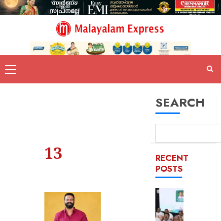
SEARCH
13
RECENT
POSTS
കേരളവി
‘യെസ്ട
ടൂറിസം