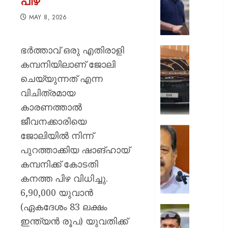
പിഴ
കാട്ടിയെ
ആരോപ
MAY 8, 2026
ഫ്രീസര്
സൗകര്യ
ഭർത്താവ് ഒരു എതിരാളി
ആംബുലന
ഓണം
കയറ്റി
മെഗാ
കമ്പനിയിലാണ് ജോലി
അയച്ചു
ഓഫറുക
ചെയ്യുന്നത് എന്ന
ഇഞ്ച
വിചിത്രമായ
AUGUST
കിയ:
6, 2026
കാരണത്താൽ
വിവിധ
മോഡലു
0
ജീവനക്കാരിയെ
1.5
“പുനർ
ജോലിയിൽ നിന്ന്
ലക്ഷം
കേസി
പുറത്താക്കിയ ഷാങ്ഹായ്
രൂപ
മുഖ്യമന
വരെയുള
കമ്പനിക്ക് കോടതി
തെളിവൊ
ആനുകൂ
ലഭിച്ചിട്ട
കനത്ത പിഴ വിധിച്ചു.
എം.വി.
6,90,000 യുവാൻ
AUGUST
ഗോവിന്
6, 2026
(ഏകദേശം 83 ലക്ഷം
മാത്രമ
പൊലീസ
ഇപ്പോഴു
ഇന്ത്യൻ രൂപ) യുവതിക്ക്
0
ഭീഷണി