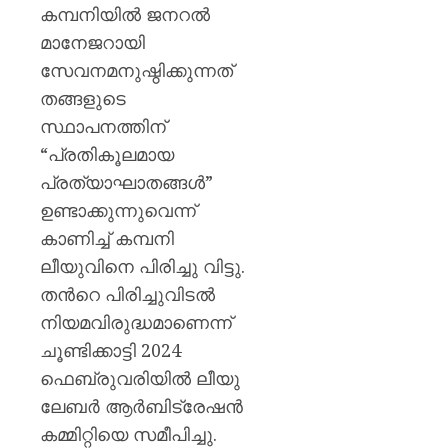
കമ്പനിയിൽ ജനറൽ
AUGUST
AUGUST
6, 2026
മാനേജറായി
6, 2026
സേവനമനുഷ്ഠിക്കുന്നത്
0
0
തങ്ങളുടെ
സ്ഥാപനത്തിന്
“പ്രതികൂലമായ
പ്രത്യാഘാതങ്ങൾ”
ഉണ്ടാക്കുന്നുവെന്ന്
കാണിച്ച് കമ്പനി
ലീയുവിനെ പിരിച്ചു വിട്ടു.
തന്‍റെ പിരിച്ചുവിടൽ
നിയമവിരുദ്ധമാണെന്ന്
ചൂണ്ടിക്കാട്ടി 2024
ഫെബ്രുവരിയിൽ ലീയു
ലേബർ ആർബിട്രേഷൻ
കമ്മിറ്റിയെ സമീപിച്ചു.