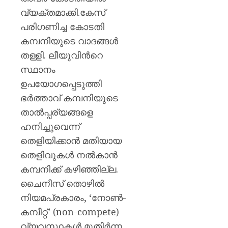
വ്യക്തമാക്കി.കേസ്
പരിഗണിച്ച കോടതി
കമ്പനിയുടെ വാദങ്ങൾ
തള്ളി. ലീയുവിന്‍റെ
സ്ഥാനം
ഉപയോഗപ്പെടുത്തി
ഭർത്താവ് കമ്പനിയുടെ
താൽപ്പര്യങ്ങളെ
ഹനിച്ചുവെന്ന്
തെളിയിക്കാൻ മതിയായ
തെളിവുകൾ നൽകാൻ
കമ്പനിക്ക് കഴിഞ്ഞില്ല.
ചൈനീസ് തൊഴിൽ
നിയമപ്രകാരം, ‘നോൺ-
കമ്പീറ്റ്’ (non-compete)
വ്യവസ്ഥകൾ മുതിർന്ന