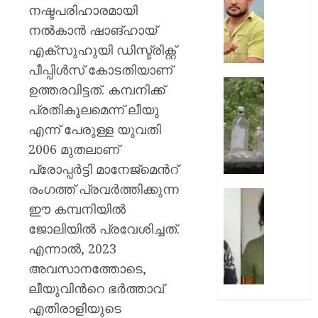
ഈ
;
നഷ്ടപരിഹാരമായി
വിഷയം
അർജു
നൽകാൻ ഷാങ്ഹായ്
ഉയർത്തിക
ആയങ്കി
എക്സുഹുയി ഡിസ്ട്രിക്റ്റ്
–
പുതിയ
രമേശ്
കേസെട
പീപ്പിൾസ് കോടതിയാണ്
ചെന്നി
ഓണം
ഉത്തരവിട്ടത്. കമ്പനിക്ക്
AUGUST
വരെ
പ്രതികൂലമെന്ന് ലീയു
6, 2026
AUGUST
താൽക്ക
6, 2026
എന്ന് പേരുള്ള യുവതി
നിർത്തുന
0
0
ശേഷം
2006 മുതലാണ്
മദ്യക്കുപ
പ്രോപ്പർട്ടി മാനേജ്‌മെന്‍റ്
തിരികെ
രംഗത്ത് പ്രവർത്തിക്കുന്ന
വാങ്ങ
വടകര
ഈ കമ്പനിയിൽ
പദ്ധതി
എംഡി
പരിഷ്ക
കേസി
ജോലിയിൽ പ്രവേശിച്ചത്.
വീണ്ടും
മുഖ്യപ
എന്നാൽ, 2023
നടപ്പാക്
കീർത്
അവസാനത്തോടെ,
–
പൊലീസ
ലീയുവിന്‍റെ ഭർത്താവ്
എക്‌സ
കസ്റ്റ
മന്ത്രി
വിട്ടു
എതിരാളിയുടെ