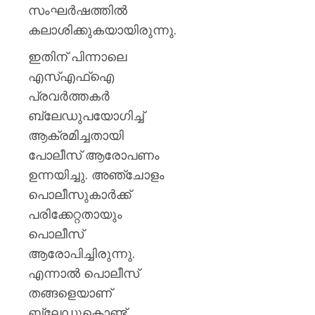
ഒഡീഷ
സംഘര്‍ഷത്തില്‍
പ്രളയ
കലാശിക്കുകയായിരുന്നു.
ഭീതിയി
ലക്ഷക്ക
ഇതിന് പിന്നാലെ
ജനങ്ങ
എസ്എഫ്‌ഐ
പ്രവര്‍ത്തകര്‍
AUGUST
6, 2026
ബ്ലേഡുപയോഗിച്ച്
0
ആക്രമിച്ചതായി
പോലീസ് ആരോപണം
ഉന്നയിച്ചു. അഞ്ചോളം
പൊലീസുകാര്‍ക്ക്
പരിക്കേറ്റതായും
പൊലീസ്
ആരോപിച്ചിരുന്നു.
എന്നാല്‍ പൊലീസ്
തങ്ങളെയാണ്
ബ്ലേഡുകൊണ്ട്