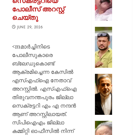
സെക്രട്ടറിയെ
പലിശയ
പോലീസ് അറസ്റ്റ്
5
ചെയ്തു
കോടി
രൂപ
JUNE 29, 2026
വരെ
ഒളിവിലിര
വായ്പ
പോലീസ
ലഭിക്കുന
വെല്ലുവി
<mമാര്‍ച്ചിനിടെ
മുഖ്യമന
അർജു
പോലീസുകാരെ
സംരംഭ
ആയങ്കി
വികസ
ബ്ലേഡുകൊണ്ട്
‘പറ്റുമെ
പദ്ധതിക്
പിടിക്കൂ’
ആക്രമിച്ചെന്ന കേസില്‍
ഇന്ന്
എന്ന്
പ്രതിസന
എസ്എഫ്‌ഐ നേതാവ്
തുടക്കം
പോസ്റ്റ്‌
വിരാമമ
അറസ്റ്റില്‍. എസ്എഫ്‌ഐ
ഹോർമു
AUGUST
AUGUST
തിരുവനന്തപുരം ജില്ലാ
കടലിടുക്
6, 2026
6, 2026
തുറക്കു
സെക്രട്ടറി എം എ നന്ദന്‍
0
സുപ്ര
0
ആണ് അറസ്റ്റിലായത്.
കരാർ
സിപിഐഎം ജില്ലാ
അന്തിമ
ഷെയ്ഖ്
ഘട്ടത്ത
കമ്മിറ്റി ഓഫീസില്‍ നിന്ന്
ഹസീന