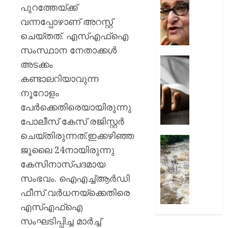
യോഗത്
പുറത്തേയ്ക്ക്
AUGUST
പങ്കെടുത
വന്നപ്പോഴാണ് അറസ്റ്റ്
6, 2026
ബംഗ്ലാ
ചെയ്തത്. എസ്എഫ്‌ഐ
താരം
0
ഷാകിബ
സംസ്ഥാന നേതാക്കള്‍
അൽ
അടക്കം
ഹസന്റ
യു.പിയ
കണ്ടാലറിയാവുന്ന
വീടിന്
പേമാരി
നൂറോളം
നേരെ
തുടരുന്
പെട്ര
നിലംപ
പേര്‍ക്കെതിരെയായിരുന്നു
ബോംബ
വീടിന്
പോലീസ് കേസ് രജിസ്റ്റര്‍
ആക്ര
അടിയിൽപ്
ചെയ്തിരുന്നത്.ഇക്കഴിഞ്ഞ
ആറ്
രാജ്യത്
ജൂലൈ 24നായിരുന്നു
AUGUST
ജീവനു
മഴക്കെട
6, 2026
പൊലിഞ
അതീവ
കേസിനാസ്പദമായ
0
ഗുരുതര
സംഭവം. ഐഎച്ച്ആര്‍ഡി
AUGUST
അസമി
ഫീസ് വര്‍ധനയ്‌ക്കെതിരെ
6, 2026
മരണം
എസ്എഫ്‌ഐ
96
0
കവിഞ്ഞ
സംഘടിപ്പിച്ച മാര്‍ച്ച്