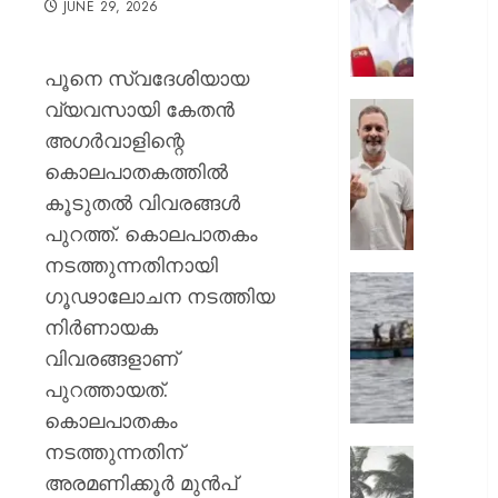
JUNE 29, 2026
സംഘട
തത്വം
കര്‍ശനമ
പൂനെ സ്വദേശിയായ
മുസ്ലിം
വ്യവസായി കേതന്‍
ലീഗ്;
‘ബാറ്റ്
ജനപ്രത
എന്നെയ
അഗര്‍വാളിന്റെ
ഭാരവാഹ
ആരും
കൊലപാതകത്തില്‍
ഒഴിയണ
ഇതുവര
കൂടുതല്‍ വിവരങ്ങള്‍
ഒരു
AUGUST
പുറത്ത്. കൊലപാതകം
മുറിയില്
7, 2026
ഒരുമിച്ച്
നടത്തുന്നതിനായി
കണ്ടിട്ട
0
സമുദ്ര
ഗൂഢാലോചന നടത്തിയ
;
ലംഘനം
നിര്‍ണായക
ഇന്‍സ്റ്റ
മലയാളി
ബാറ്റ്മാന
വിവരങ്ങളാണ്
11
മാസുമ
മത്സ്യ
പുറത്തായത്.
ജെന്‍സ
ശ്രീലങ്
കൊലപാതകം
ഹൃദയം
നാവി
നടത്തുന്നതിന്
കവര്‍ന്ന്
കസ്റ്റഡ
സംസ്ഥാ
രാഹുല്‍
അരമണിക്കൂര്‍ മുന്‍പ്
അതിതീ