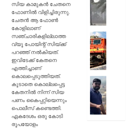
ഗാന്ധി
AUGUST
മഴയ്ക്ക്
സിയ കാമുകന്‍ ചേതനെ
7, 2026
സാധ്യ
ഫോണില്‍ വിളിച്ചിരുന്നു.
AUGUST
നാല്
0
7, 2026
ചേതന്‍ ആ ഫോണ്‍
ജില്ലക
0
റെഡ്
കോളിലാണ്
അലർട്ട്,
ഓണക്ക
സഞ്ചാരികളില്ലാത്ത
അതീവ
യാത്രാത
വ്യൂ പോയിന്റ് സിയ്ക്ക്
ജാഗ്ര
;
പറഞ്ഞ് നല്‍കിയത്.
നിർദേശ
112
സ്പെഷ
ഇവിടേക്ക് കേതനെ
AUGUST
ട്രെയി
എത്തിച്ചാണ്
7, 2026
സർവീ
കൊലപ്പെടുത്തിയത്.
പ്രഖ്യാപ
0
രാജേഷി
കൂടാതെ കൊല്ലപ്പെട്ട
റെയിൽ
മൃതദേ
കൊണ്ട
കേതനില്‍ നിന്ന് സിയ
AUGUST
വീഴ്ച
പണം കൈപ്പറ്റിയെന്നും
7, 2026
പറ്റി;
പൊലീസ് കണ്ടെത്തി.
സംഭവത
0
ഏകദേശം ഒരു കോടി
വിശദീ
തേടി
രൂപയോളം