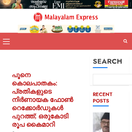
SEARCH
പൂനെ
കൊലപാതകം:
പ്രതികളുടെ
RECENT
നിർണായക ഫോൺ
POSTS
റെക്കോർഡുകൾ
പുറത്ത്; ഒരുകോടി
ഒരാള്‍ക്ക
ഒരു
രൂപ കൈമാറി
പദവി: