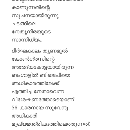
കാണുന്നതിന്റെ
സൂചനയായിരുന്നു
ചടങ്ങിലെ
നേതൃനിരയുടെ
സാന്നിധ്യം.
ദീർഘകാലം തൃണമൂൽ
കോൺഗ്രസിന്റെ
അഭേദ്യകോട്ടയായിരുന്ന
ബംഗാളിൽ ബിജെപിയെ
അധികാരത്തിലേക്ക്
എത്തിച്ച നേതാവെന്ന
വിശേഷണത്തോടെയാണ്
56-കാരനായ സുവേന്ദു
അധികാരി
മുഖ്യമന്ത്രിപദത്തിലെത്തുന്നത്.