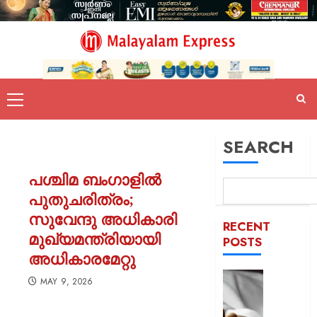
SEARCH
പശ്ചിമ ബം​ഗാളിൽ
പുതുചരിത്രം;
സുവേന്ദു അധികാരി
RECENT
മുഖ്യമന്ത്രിയായി
POSTS
അധികാരമേറ്റു
യുപിയ
MAY 9, 2026
ഞെട്ടിച്ച്
ക്രൂരത