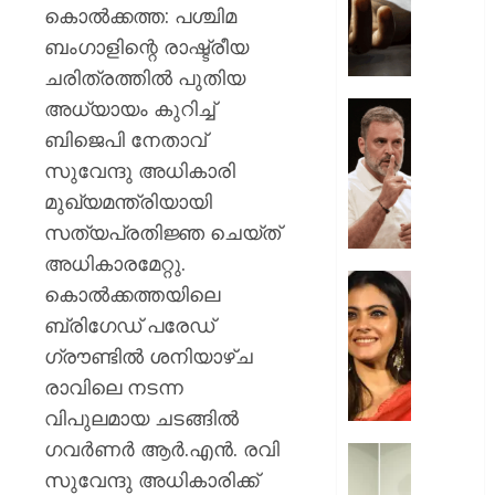
വഴക്ക്
കൊൽക്കത്ത: പശ്ചിമ
മാറ്റാൻ
ബംഗാളിന്റെ രാഷ്ട്രീയ
ചെന്ന
ചരിത്രത്തിൽ പുതിയ
മകളെ
അധ്യായം കുറിച്ച്
പശുവി
ജെൻസ
തളയ്ക്ക
തലമുറ
ബിജെപി നേതാവ്
മരകഷ
ചോദ്യങ്
സുവേന്ദു അധികാരി
കൊണ്ട്
ഇൻസ്റ്റ
മുഖ്യമന്ത്രിയായി
അടിച്ചു
മറുപടി
കൊന്ന്
സത്യപ്രതിജ്ഞ ചെയ്ത്
നൽകാ
പിതാവ്
രാഹുൽ
അധികാരമേറ്റു.
ഗാന്ധി
52-ാം
കൊൽക്കത്തയിലെ
AUGUST
പുതിയ
വയസ്സി
7, 2026
ബ്രിഗേഡ് പരേഡ്
ക്യാമ്
യുവത്
ഗ്രൗണ്ടിൽ ശനിയാഴ്ച
0
തുളുമ്പു
AUGUST
സൗന്ദര
രാവിലെ നടന്ന
7, 2026
കാജോലി
വിപുലമായ ചടങ്ങിൽ
ആരോഗ
0
ഗവർണർ ആർ.എൻ. രവി
രഹസ്യ
യുവനട
അറിയാ
സുവേന്ദു അധികാരിക്ക്
വെല്ലു