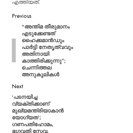
എത്തിയത്.
Previous
“അന്തിമ തീരുമാനം
എടുക്കേണ്ടത്
ഹൈക്കമാൻഡും
പാർട്ടി നേതൃത്വവും
അതിനായി
കാത്തിരിക്കുന്നു”;
ചെന്നിത്തല
അനുകൂലികൾ
Next
‘പടനയിച്ച
വ്യക്തിക്കാണ്
മുഖ്യമന്ത്രിയാകാൻ
യോഗ്യത’;
ഗണപതിഹോമം,
ഭഗവതി സേവ,