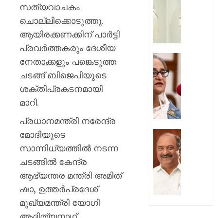
സൗന്ദര
സത്യവാചകം
AUGUST
കിടിലൻ
ചൊല്ലിക്കൊടുത്തു.
7, 2026
സ്റ്റൈല
ആയിരക്കണക്കിന് പാർട്ടി
ലുക്കിൽ
0
തിളങ്ങി
പ്രവർത്തകരും ദേശീയ
നടി
മുൻ
നേതാക്കളും പങ്കെടുത്ത
മഞ്ജു
ബംഗ്ലാ
ചടങ്ങ് ബിജെപിയുടെ
പിള്ള
പ്രധാനമ
ശക്തിപ്രകടനമായി
പരാമർ
AUGUST
ഇടപെടില
മാറി.
7, 2026
ഇന്ത്യ;
പ്രധാനമന്ത്രി നരേന്ദ്ര
നയപര
0
നിലപാട
മോദിയുടെ
ക്ഷേമ
വ്യക്തമ
പെൻഷ
സാന്നിധ്യത്തിൽ നടന്ന
ഇന്ത്യ.
വിതരണ
ചടങ്ങിൽ കേന്ദ്ര
പുതിയ
ആഭ്യന്തര മന്ത്രി അമിത്
AUGUST
ഉത്തരവ
7, 2026
ജനവിരുദ
ഷാ, ഉത്തർപ്രദേശ്
ശക്തമ
0
മുഖ്യമന്ത്രി യോഗി
പ്രതിഷ
ആദിത്യനാഥ്,