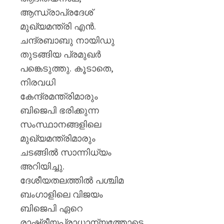
മുൻ
ആന്ധ്രാപ്രദേശ്
ധനമന്ത്
കെ.എൻ
മുഖ്യമന്ത്രി എൻ.
ബാലഗ
ചന്ദ്രബാബു നായിഡു
തുടങ്ങിയ പ്രമുഖർ
AUGUST
7, 2026
പങ്കെടുത്തു. കൂടാതെ,
0
നിരവധി
കേന്ദ്രമന്ത്രിമാരും
ബിജെപി ഭരിക്കുന്ന
സംസ്ഥാനങ്ങളിലെ
മുഖ്യമന്ത്രിമാരും
ചടങ്ങിൽ സാന്നിധ്യം
അറിയിച്ചു.
ദേശീയതലത്തിൽ പശ്ചിമ
ബംഗാളിലെ വിജയം
ബിജെപി ഏറെ
രാഷ്ട്രീയപ്രാധാന്യത്തോടെ