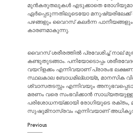
മുൻകരുതലുകൾ എടുക്കാതെ രോഗിയുമായി ന
ഏർപ്പെടുന്നതിലൂടെയോ മനുഷ്യരിലേക്ക്
പഴങ്ങളും വൈറസ് കലർന്ന പാനീയങ്ങളും കഴ
കാരണമാകുന്നു.
വൈറസ് ശരീരത്തിൽ പ്രവേശിച്ച് നാല് 
കണ്ടുതുടങ്ങാം. പനിയോടൊപ്പം ശരീരവേ
വയറിളക്കം എന്നിവയാണ് പ്രാരംഭ ലക്ഷണങ്
സ്ഥലകാല ബോധമില്ലായ്മ, മാനസിക വിഭ്
ശ്വാസതടസ്സം എന്നിവയും അനുഭവപ്പെടാം.
മരണം വരെ സംഭവിക്കാൻ സാധ്യതയുള്
പരിശോധനയ്ക്കായി രോഗിയുടെ രക്തം, മൂ
സുഷുമ്‌നാസ്രവം എന്നിവയാണ് അധികൃതർ
Previous