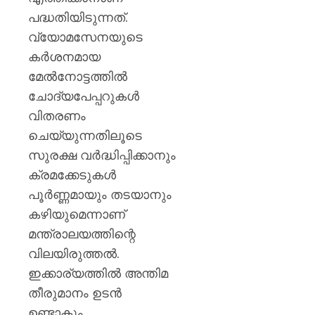
ശക്തമ
പദ്ധതിയിടുന്നത്.
പ്രതിഷ
വ്യോമസേനയുടെ
AUGUST
കർശനമായ
7, 2026
മേൽനോട്ടത്തിൽ
0
ചോദ്യപേപ്പറുകൾ
വിതരണം
ചെയ്യുന്നതിലൂടെ
സുരക്ഷ വർദ്ധിപ്പിക്കാനും
ക്രമക്കേടുകൾ
പൂർണ്ണമായും തടയാനും
കഴിയുമെന്നാണ്
മന്ത്രാലയത്തിന്റെ
വിലയിരുത്തൽ.
ഇക്കാര്യത്തിൽ അന്തിമ
തീരുമാനം ഉടൻ
ഉണ്ടാകും.