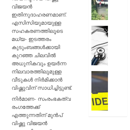
AUGUST
നിയന്ത
വിജയന്‍
7, 2026
മറികടന്ന
ഇതിനുദാഹരണമാണ്.
പ്രവര്‍
0
M
എസിസിയുമായുള്ള
M
ഹൈക്ക
സഹകരണത്തിലൂടെ
മണിയു
ഇടപെട്ട
മധ്യ- ഇടത്തരം
സഹോ
ഡോക്ടർ
കുടുംബങ്ങള്‍ക്കായി
നടത്തുന
സമരം
സിപ്
പിൻവലിച
കുറഞ്ഞ ചിലവില്‍
ലൈൻ
ഒപി
അധുനികവും ഉയര്‍ന്ന
പൂട്ടിച്ച്
സേവനങ
നിലവാരത്തിലുമുള്ള
അധിക
സാധാ
ഹോസ്റ്
വീടുകള്‍ നിര്‍മിക്കാന്‍
നിലയിലേ
അങ്കണ
AUGUST
ഭീകരാന്
വിഷ്ണുവിന് സാധിച്ചിട്ടുണ്ട്.
6, 2026
AUGUST
സൃഷ്ടിച്ച
6, 2026
നിര്‍മാണ- സംരംഭകത്വ
0
കാറപക
മദ്യലഹ
രംഗത്തേക്ക്
0
ഡ്രൈ
എത്തുന്നതിന് മുന്‍പ്
കസ്റ്റ
വിഷ്ണു വിജയന്‍