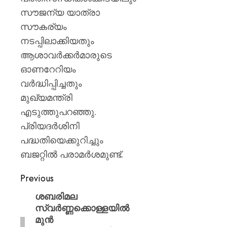
സൗജന്യ യാത്രാ
സൗകര്യം
നടപ്പിലാക്കിയതും
ആശാവർക്കർമാരുടെ
ഓണറേറിയം
വർദ്ധിപ്പിച്ചതും
മുഖ്യമന്ത്രി
എടുത്തുപറഞ്ഞു.
പ്രിയദർശിനി
പദ്ധതിയെക്കുറിച്ചും
ബജറ്റിൽ പരാമർശമുണ്ട്.
Previous
ശബരിമല
സ്വർണ്ണക്കൊള്ളയിൽ
മുൻ