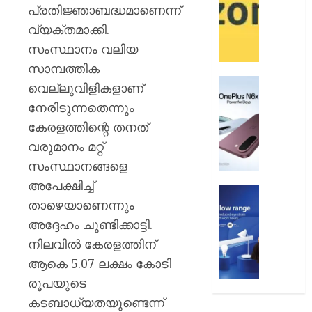
12
ആമസ
പ്രതിജ്ഞാബദ്ധമാണെന്ന്
വരെ
പേ
വ്യക്തമാക്കി.
സംസ്ഥാനം വലിയ
AUGUST
AUGUST
9, 2026
9, 2026
സാമ്പത്തിക
0
വൺപ്ല
0
വെല്ലുവിളികളാണ്
എൻ6എ
നേരിടുന്നതെന്നും
അവതരിപ്
കേരളത്തിന്റെ തനത്
AUGUST
വരുമാനം മറ്റ്
9, 2026
സംസ്ഥാനങ്ങളെ
0
അപേക്ഷിച്ച്
ഫിലിപ്സ്
താഴെയാണെന്നും
ഫോക്കസ
ലൈറ്റ
അദ്ദേഹം ചൂണ്ടിക്കാട്ടി.
അവതരിപ്
നിലവിൽ കേരളത്തിന്
ആകെ 5.07 ലക്ഷം കോടി
AUGUST
9, 2026
രൂപയുടെ
കടബാധ്യതയുണ്ടെന്ന്
0