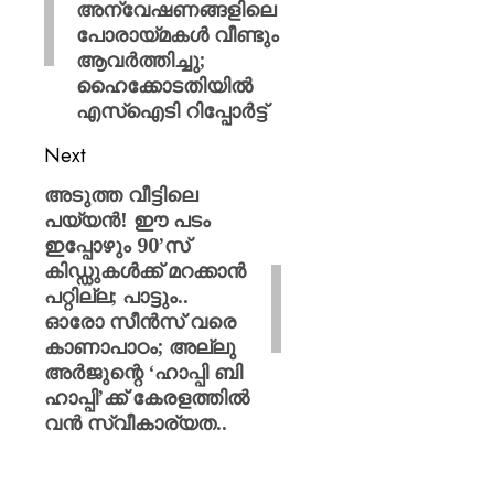
അന്വേഷണങ്ങളിലെ
പോരായ്മകൾ വീണ്ടും
ആവർത്തിച്ചു;
ഹൈക്കോടതിയിൽ
എസ്ഐടി റിപ്പോർട്ട്
Next
അടുത്ത വീട്ടിലെ
പയ്യൻ! ഈ പടം
ഇപ്പോഴും 90’സ്
കിഡ്ഡുകൾക്ക് മറക്കാൻ
പറ്റില്ല; പാട്ടും..
ഓരോ സീൻസ് വരെ
കാണാപാഠം; അല്ലു
അർജുന്റെ ‘ഹാപ്പി ബി
ഹാപ്പി’ക്ക് കേരളത്തിൽ
വൻ സ്വീകാര്യത..