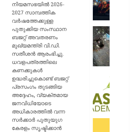
റോയ
നിയമസഭയിൽ 2026-
എൻഫീ
2027 സാമ്പത്തിക
വർഷത്തേക്കുള്ള
AUGUST
9, 2026
പുതുക്കിയ സംസ്ഥാന
മഞ്ഞപ്
ചന്ദ്രപ്പ
0
ബജറ്റ് അവതരണം
ജംഗ്ഷ
മുഖ്യമന്ത്രി വി.ഡി.
സ്ലാബ
സതീശൻ ആരംഭിച്ചു.
തകർന്ന
ധവളപത്രത്തിലെ
നിലയി
കണക്കുകൾ
AUGUST
സി.ഐ
ഉദ്ധരിച്ചുകൊണ്ട് ബജറ്റ്
9, 2026
അക്കാദ
പ്രസംഗം തുടങ്ങിയ
ബി.ബി
0
അദ്ദേഹം, വ്യക്തമായ
ഓണേഴ്സ്
ഇൻ
ജനവിധിയോടെ
ഏവിയ
അധികാരത്തിൽ വന്ന
മാനേജ്മെ
സർക്കാർ പുതുയുഗ
പ്രവേ
ഓഫറു
ഈമാസ
കേരളം സൃഷ്ടിക്കാൻ
അവതരിപ്പ