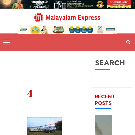
SEARCH
4
RECENT
POSTS
രക്തച്ച
യമൻ;
സൈനി