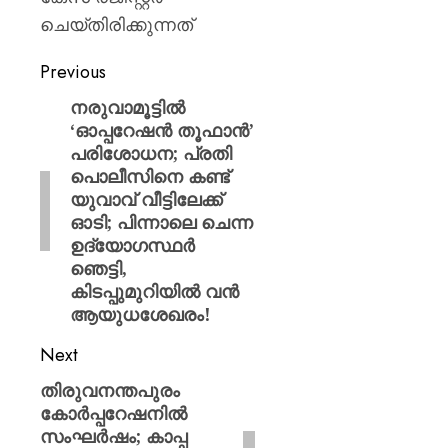
ചെയ്തിരിക്കുന്നത്
Previous
നരുവാമൂട്ടിൽ
‘ഓപ്പറേഷൻ തൂഫാൻ’
പരിശോധന; പ്രതി
പൊലീസിനെ കണ്ട്
യുവാവ് വീട്ടിലേക്ക്
ഓടി; പിന്നാലെ ചെന്ന
ഉദ്യോഗസ്ഥർ
ഞെട്ടി,
കിടപ്പുമുറിയിൽ വൻ
ആയുധശേഖരം!
Next
​തിരുവനന്തപുരം
കോർപ്പറേഷനിൽ
സംഘർഷം; കാപ്പ