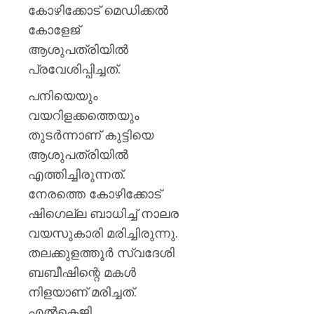
അന്യാ
കോഴിക്കോട് മെഡിക്കല്‍
ലക്ഷ്യമിട
കോളേജ്
പ്രവർത്ത
ആശുപത്രിയില്‍
2.27
കോടി
പ്രവേശിപ്പിച്ചത്.
രൂപയു
പനിയെയും
സാമ്പത
നഷ്ടമു
വയറിളക്കത്തെയും
എസ്‌ഐ
തുടര്‍ന്നാണ് കുട്ടിയെ
ആശുപത്രിയില്‍
AUGUST
7, 2026
എത്തിച്ചിരുന്നത്.
0
നേരത്തെ കോഴിക്കോട്
ഷിഗെല്ല ബാധിച്ച് നാലര
വയസുകാരി മരിച്ചിരുന്നു.
തലക്കുളത്തൂര്‍ സ്വദേശി
ബബീഷിന്റെ മകള്‍
നിളയാണ് മരിച്ചത്.
എല്‍കെജി