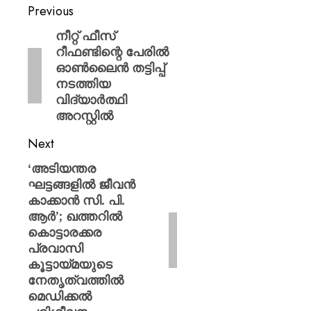
Previous
നീറ്റ് ഫീസ്
റീഫണ്ടിന്റെ പേരിൽ
ഓൺലൈൻ തട്ടിപ്പ്
നടത്തിയ
വിദ്യാർത്ഥി
അറസ്റ്റിൽ
Next
‘അടിയന്തര
ഘട്ടങ്ങളിൽ ജീവൻ
കാക്കാൻ സി. പി.
ആർ’; ഖത്തറിൽ
കൊട്ടാരക്കര
പ്രവാസി
കൂട്ടായ്മയുടെ
നേതൃത്വത്തിൽ
മെഡിക്കൽ