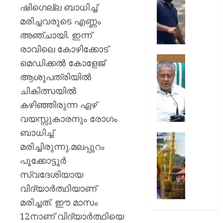
കൊണ്ട
ഷിഗെല്ല ബാധിച്ച്
AUGUST
വീഴ്ച
മരിച്ചവരുടെ എണ്ണം
7, 2026
പറ്റി;
അഞ്ചായി. ഇന്ന്
സംഭവത
0
വിശദീ
രാവിലെ കോഴിക്കോട്
തേടി
സഹക
മെഡിക്കല്‍ കോളേജ്
കണ്ണൂർ
സംഘങ
ആശുപത്രിയില്‍
എഡിഎ
വഴിയുള
ചികിത്സയില്‍
ക്ഷേമ
AUGUST
വിതരണ
കഴിഞ്ഞിരുന്ന ഏഴ്
7, 2026
സർക്കാ
വയസ്സുകാരനും രോഗം
നടപടിക
0
ബാധിച്ച്
പ്രതിപ
ശബരിമ
മരിച്ചിരുന്നു.മലപ്പുറം
നേതാവ്
നെയ്യ്
പിണറാ
ഇടപാട്
പൂക്കോട്ടൂര്‍
വിജയ
;
സ്വദേശിയായ
മുൻ
വിദ്യാര്‍ത്ഥിയാണ്
AUGUST
ദേവസ്
7, 2026
മരിച്ചത്. ഈ മാസം
ബോർഡ
ഭരണസമ
0
12നാണ് വിദ്യാര്‍ത്ഥിയെ