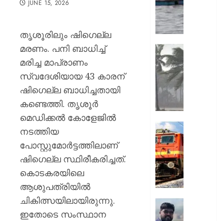
JUNE 15, 2026
11
മത്സ്യ
ശ്രീലങ്
തൃശൂരിലും ഷിഗെല്ല
നാവി
മരണം. പനി ബാധിച്ച്
കസ്റ്റഡ
സംസ്ഥാ
അതിതീ
മരിച്ച മാപ്രാണം
AUGUST
മഴയ്ക്ക്
സ്വദേശിയായ 43 കാരന്
7, 2026
സാധ്യ
ഷിഗെല്ല ബാധിച്ചതായി
നാല്
0
കണ്ടെത്തി. തൃശൂര്‍
ജില്ലക
റെഡ്
മെഡിക്കല്‍ കോളേജിൽ
അലർട്ട്,
ഓണക്ക
നടത്തിയ
അതീവ
യാത്രാത
പോസ്റ്റുമോർട്ടത്തിലാണ്
ജാഗ്ര
;
നിർദേശ
ഷിഗെല്ല സ്ഥിരീകരിച്ചത്.
112
സ്പെഷ
കൊടകരയിലെ
AUGUST
ട്രെയി
ആശുപത്രിയില്‍
7, 2026
സർവീ
ചികിത്സയിലായിരുന്നു.
പ്രഖ്യാപ
0
രാജേഷി
റെയിൽ
ഇതോടെ സംസ്ഥാന
മൃതദേ