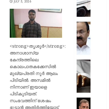
JULY 5, 2026
ചുമത്ത
നടപടി;
ഉദ്യോ
സസ്പ
ചെയ്ത
സ്വാതന്
ശക്തമ
ദിനാ
പ്രതിഷ
ചടങ്ങു
വന്ദേമ
AUGUST
<strong>തൃശൂര്‍</strong>:
മുഴുവന
7, 2026
പാടണമെ
അനാശാസ്യ
നിർദ്ദേ
0
കേന്ദ്രത്തിലെ
നൽകി
യുപിയ
കൊലപാതകക്കേസില്‍
പൊതു
ഞെട്ടിച്ച്
വകുപ്പ്
മുഖ്യപ്രതി നൂര്‍ ആലം
ക്രൂരത
വഴക്ക്
പിടിയില്‍. അസമില്‍
AUGUST
മാറ്റാൻ
നിന്നാണ് ഇയാളെ
7, 2026
ചെന്ന
പിടികൂടിയത്.
മകളെ
0
പശുവി
സംഭവത്തിന് ശേഷം
ജെൻസ
തളയ്ക്ക
തലമുറ
ഭൂട്ടാന്‍ അതിര്‍ത്തിയോട്