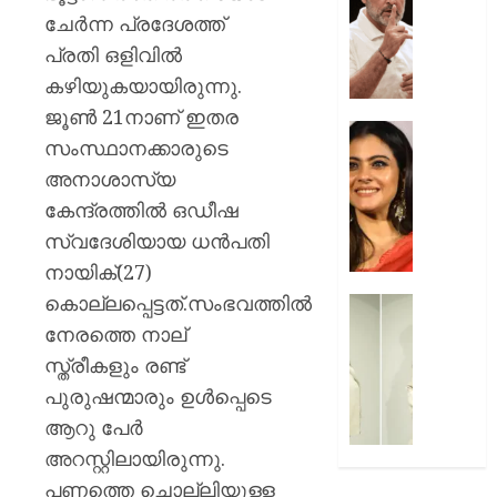
മരകഷ
ചോദ്യങ്
ചേര്‍ന്ന പ്രദേശത്ത്
കൊണ്ട്
ഇൻസ്റ്റ
പ്രതി ഒളിവില്‍
അടിച്ചു
മറുപടി
കൊന്ന്
നൽകാ
കഴിയുകയായിരുന്നു.
പിതാവ്
രാഹുൽ
ജൂണ്‍ 21നാണ് ഇതര
ഗാന്ധി
52-ാം
സംസ്ഥാനക്കാരുടെ
AUGUST
പുതിയ
വയസ്സി
7, 2026
അനാശാസ്യ
ക്യാമ്
യുവത്
0
തുളുമ്പു
കേന്ദ്രത്തില്‍ ഒഡീഷ
AUGUST
സൗന്ദര
സ്വദേശിയായ ധന്‍പതി
7, 2026
കാജോലി
നായിക്(27)
ആരോഗ
0
കൊല്ലപ്പെട്ടത്.സംഭവത്തില്‍
രഹസ്യ
യുവനട
അറിയാ
വെല്ലു
നേരത്തെ നാല്
സൗന്ദര
സ്ത്രീകളും രണ്ട്
AUGUST
കിടിലൻ
7, 2026
പുരുഷന്മാരും ഉള്‍പ്പെടെ
സ്റ്റൈല
ആറു പേര്‍
ലുക്കിൽ
0
തിളങ്ങി
അറസ്റ്റിലായിരുന്നു.
നടി
പണത്തെ ചൊല്ലിയുള്ള