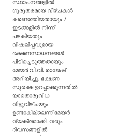
AUGUST
പുതിയ
സ്ഥാപനങ്ങളിൽ
7, 2026
ക്യാമ്
ഗുരുതരമായ വീഴ്ചകൾ
0
കണ്ടെത്തിയതായും 7
AUGUST
7, 2026
ഇടങ്ങളിൽ നിന്ന്
പഴകിയതും
0
വിഷലിപ്തവുമായ
ഭക്ഷണസാധനങ്ങൾ
പിടിച്ചെടുത്തതായും
മേയർ വി.വി. രാജേഷ്
അറിയിച്ചു. ഭക്ഷണ
സുരക്ഷ ഉറപ്പാക്കുന്നതിൽ
യാതൊരുവിധ
വിട്ടുവീഴ്ചയും
ഉണ്ടാകില്ലെന്ന് മേയർ
വ്യക്തമാക്കി. വരും
ദിവസങ്ങളിൽ