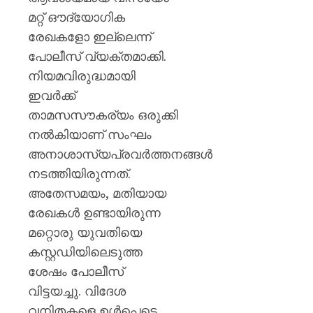
മഞ്ജു
മറ്റ് ഔദ്യോഗിക
പിള്ള
രേഖകളോ ഇല്ലെന്ന്
AUGUST
പോലീസ് വ്യക്തമാക്കി.
7, 2026
നിയമവിരുദ്ധമായി
0
ഇവർക്ക്
താമസസൗകര്യം ഒരുക്കി
നൽകിയാണ് സംഘം
അനാശാസ്യപ്രവർത്തനങ്ങൾ
നടത്തിയിരുന്നത്.
അതേസമയം, മതിയായ
രേഖകൾ ഉണ്ടായിരുന്ന
മറ്റൊരു യുവതിയെ
കസ്റ്റഡിയിലെടുത്ത
ശേഷം പോലീസ്
വിട്ടയച്ചു. വിദേശ
വനിതകളെ ഉൾപ്പെടെ