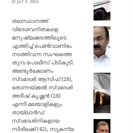
JULY 2, 2026
ചുമത്ത
നടപടി;
ഉദ്യോ
തലസ്ഥാനത്ത്
സസ്പ
വിദേശവനിതകളെ
ചെയ്ത
സ്വാതന്
ശക്തമ
ദിനാ
മനുഷ്യക്കടത്തിലൂടെ
പ്രതിഷ
ചടങ്ങു
എത്തിച്ച് പെൺവാണിഭം
വന്ദേമ
നടത്തിവന്ന സംഘത്തെ
AUGUST
മുഴുവന
7, 2026
തുമ്പ പോലീസ് പിടികൂടി.
പാടണമെ
നിർദ്ദേ
0
അണ്ടൂർക്കോണം
നൽകി
യുപിയ
സ്വദേശി ആസിഫ് (28),
പൊതു
ഞെട്ടിച്ച്
തോന്നയ്ക്കൽ സ്വദേശി
വകുപ്പ്
ക്രൂരത
അദീഷ് കൃഷ്ണൻ (28)
വഴക്ക്
AUGUST
മാറ്റാൻ
എന്നീ മലയാളികളും
7, 2026
ചെന്ന
തായ്‌ലാൻഡ്
മകളെ
0
സ്വദേശിനികളായ
പശുവി
ജെൻസ
തളയ്ക്ക
സിരിലക്ക് (42), സുകന്യ
തലമുറ