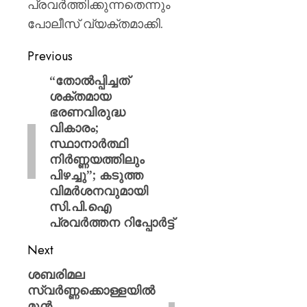
പ്രവർത്തിക്കുന്നതെന്നും
പോലീസ് വ്യക്തമാക്കി.
Previous
“തോൽപ്പിച്ചത്
ശക്തമായ
ഭരണവിരുദ്ധ
വികാരം;
സ്ഥാനാർത്ഥി
നിർണ്ണയത്തിലും
പിഴച്ചു”; കടുത്ത
വിമർശനവുമായി
സി.പി.ഐ
പ്രവർത്തന റിപ്പോർട്ട്
Next
ശബരിമല
സ്വർണ്ണക്കൊള്ളയിൽ
മുൻ