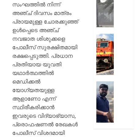
ഗാന്ധി
AUGUST
മഴയ്ക്ക്
സംഘത്തിൽ നിന്ന്
7, 2026
സാധ്യ
അഞ്ച് ദിവസം മാത്രം
AUGUST
നാല്
0
7, 2026
പ്രായമുള്ള ചോരക്കുഞ്ഞ്
ജില്ലക
0
റെഡ്
ഉൾപ്പെടെ അഞ്ച്
അലർട്ട്,
ഓണക്ക
നവജാത ശിശുക്കളെ
അതീവ
യാത്രാത
പോലീസ് സുരക്ഷിതമായി
ജാഗ്ര
;
രക്ഷപ്പെടുത്തി. പ്രധാന
നിർദേശ
112
സ്പെഷ
പ്രതിയായ യുവതി
AUGUST
ട്രെയി
യഥാർത്ഥത്തിൽ
7, 2026
സർവീ
മെഡിക്കൽ
പ്രഖ്യാപ
0
രാജേഷി
യോഗ്യതയുള്ള
റെയിൽ
മൃതദേ
കൊണ്ട
ആളാണോ എന്ന്
AUGUST
വീഴ്ച
സ്ഥിരീകരിക്കാൻ
7, 2026
പറ്റി;
ഇവരുടെ വിദ്യാഭ്യാസ,
സംഭവത
0
പ്രൊഫഷണൽ രേഖകൾ
വിശദീ
തേടി
പോലീസ് വിശദമായി