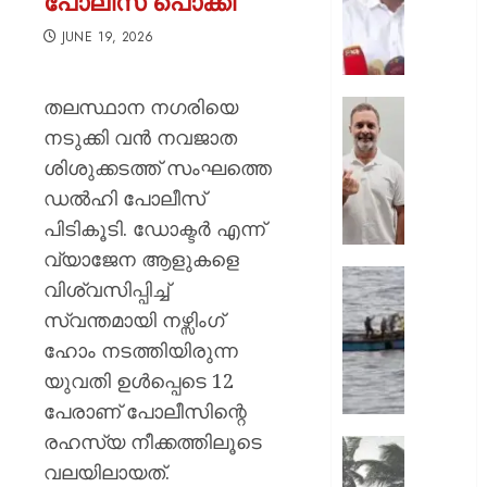
പോലീസ് പൊക്കി
സംഘട
തത്വം
JUNE 19, 2026
കര്‍ശനമ
മുസ്ലിം
തലസ്ഥാന നഗരിയെ
ലീഗ്;
‘ബാറ്റ്
ജനപ്രത
എന്നെയ
നടുക്കി വൻ നവജാത
ഭാരവാഹ
ആരും
ശിശുക്കടത്ത് സംഘത്തെ
ഒഴിയണ
ഇതുവര
ഡൽഹി പോലീസ്
ഒരു
AUGUST
പിടികൂടി. ഡോക്ടർ എന്ന്
മുറിയില്
7, 2026
ഒരുമിച്ച്
വ്യാജേന ആളുകളെ
കണ്ടിട്ട
0
സമുദ്ര
വിശ്വസിപ്പിച്ച്
;
ലംഘനം
സ്വന്തമായി നഴ്സിംഗ്
ഇന്‍സ്റ്റ
മലയാളി
ബാറ്റ്മാന
ഹോം നടത്തിയിരുന്ന
11
മാസുമ
മത്സ്യ
യുവതി ഉൾപ്പെടെ 12
ജെന്‍സ
ശ്രീലങ്
പേരാണ് പോലീസിന്റെ
ഹൃദയം
നാവി
രഹസ്യ നീക്കത്തിലൂടെ
കവര്‍ന്ന്
കസ്റ്റഡ
സംസ്ഥാ
രാഹുല്‍
വലയിലായത്.
അതിതീ