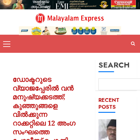
SEARCH
ഡോക്ടറുടെ
വ്യാജപ്പേരിൽ വൻ
മനുഷ്യക്കടത്ത്;
RECENT
കുഞ്ഞുങ്ങളെ
POSTS
വിൽക്കുന്ന
റാക്കറ്റിലെ 12 അംഗ
ഒരാള്‍ക്ക
ഒരു
സംഘത്തെ
പദവി: