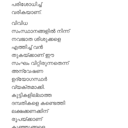
കണ്ണൂർ
പരിശോധിച്ച്
എഡിഎ
വരികയാണ്.
AUGUST
വിവിധ
7, 2026
സംസ്ഥാനങ്ങളിൽ നിന്ന്
0
നവജാത ശിശുക്കളെ
എത്തിച്ച് വൻ
തുകയ്ക്കാണ് ഈ
സംഘം വിറ്റിരുന്നതെന്ന്
അന്വേഷണ
ഉദ്യോഗസ്ഥർ
വ്യക്തമാക്കി.
കുട്ടികളില്ലാത്ത
ദമ്പതികളെ കണ്ടെത്തി
ലക്ഷക്കണക്കിന്
രൂപയ്ക്കാണ്
കുഞ്ഞുങ്ങളെ