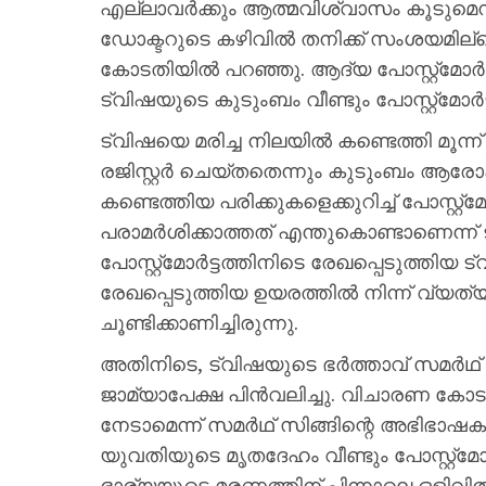
എല്ലാവർക്കും ആത്മവിശ്വാസം കൂടുമെന്ന
ഡോക്ടറുടെ കഴിവിൽ തനിക്ക് സംശയമില്
കോടതിയിൽ പറഞ്ഞു. ആദ്യ പോസ്റ്റ്മോർട്ടത
ട്വിഷയുടെ കുടുംബം വീണ്ടും പോസ്റ്റ്മോർട്
ട്വിഷയെ മരിച്ച നിലയിൽ കണ്ടെത്തി മൂ
രജിസ്റ്റർ ചെയ്തതെന്നും കുടുംബം ആരോപി
കണ്ടെത്തിയ പരിക്കുകളെക്കുറിച്ച് പോസ്റ്റ്‌
പരാമർശിക്കാത്തത് എന്തുകൊണ്ടാണെന്ന്
പോസ്റ്റ്‌മോർട്ടത്തിനിടെ രേഖപ്പെടുത്തിയ
രേഖപ്പെടുത്തിയ ഉയരത്തിൽ നിന്ന് വ്യ
ചൂണ്ടിക്കാണിച്ചിരുന്നു.
അതിനിടെ, ട്വിഷയുടെ ഭർത്താവ് സമർ
ജാമ്യാപേക്ഷ പിൻവലിച്ചു. വിചാരണ കോടത
നേടാമെന്ന് സമർഥ് സിങ്ങിന്റെ അഭിഭാഷക
യുവതിയുടെ മൃതദേഹം വീണ്ടും പോസ്റ്റ്മോ
ഭാര്യയുടെ മരണത്തിന് പിന്നാലെ ഒള