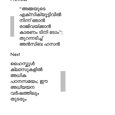
“അമ്മയുടെ
എക്സിക്യൂട്ടിവിൽ
നിന്ന് ഞാൻ
രാജിവയ്ക്കാൻ
കാരണം ടിനി ടോം”;
തുറന്നടിച്ച്
അൻസിബ ഹസൻ
Next
ഹൈസ്കൂൾ
ക്ലാസുകളിൽ
അധിക
പഠനസമയം; ഈ
അധ്യയന
വർഷത്തിലും
തുടരും