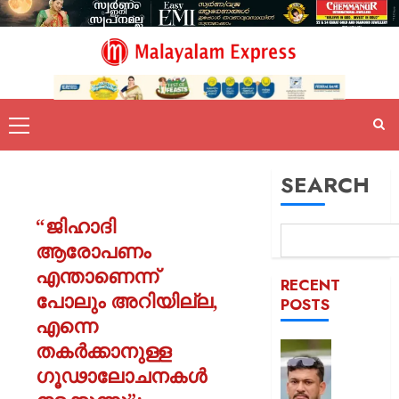
SEARCH
“ജിഹാദി
ആരോപണം
എന്താണെന്ന്
RECENT
പോലും അറിയില്ല,
POSTS
എന്നെ
തകർക്കാനുള്ള
പിന്തു
വേണ്ട,
ഗൂഢാലോചനകൾ
പിന്നില്‍