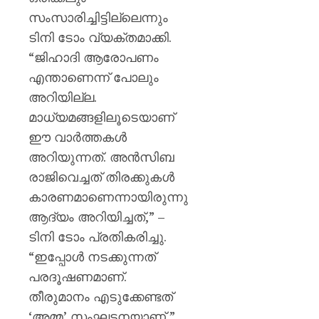
പയ്യന്
സംസാരിച്ചിട്ടില്ലെന്നും
തഹസിൽ
സസ്‌
ടിനി ടോം വ്യക്തമാക്കി.
“ജിഹാദി ആരോപണം
AUGUST
എന്താണെന്ന് പോലും
8, 2026
അറിയില്ല.
0
മാധ്യമങ്ങളിലൂടെയാണ്
ഈ വാർത്തകൾ
അറിയുന്നത്. അൻസിബ
രാജിവെച്ചത് തിരക്കുകൾ
കാരണമാണെന്നായിരുന്നു
ആദ്യം അറിയിച്ചത്,” –
ടിനി ടോം പ്രതികരിച്ചു.
“ഇപ്പോൾ നടക്കുന്നത്
പരദൂഷണമാണ്.
തീരുമാനം എടുക്കേണ്ടത്
‘അമ്മ’ സംഘടനയാണ്,”