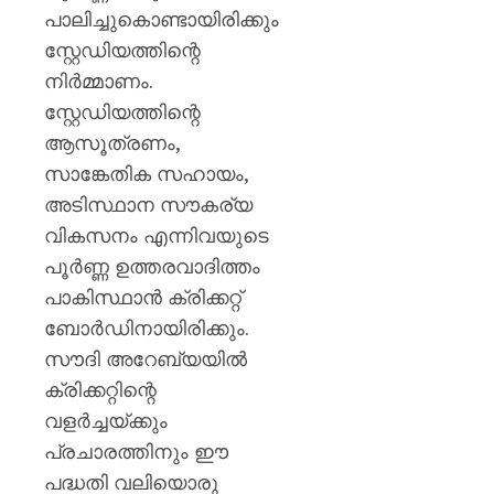
സർക്കാ
പാലിച്ചുകൊണ്ടായിരിക്കും
രൂക്ഷ
സ്റ്റേഡിയത്തിന്റെ
വിമർശ
സോനം
നിർമ്മാണം.
വാങ്ചു
സ്റ്റേഡിയത്തിന്റെ
ആസൂത്രണം,
AUGUST
6, 2026
സാങ്കേതിക സഹായം,
0
അടിസ്ഥാന സൗകര്യ
വികസനം എന്നിവയുടെ
പൂർണ്ണ ഉത്തരവാദിത്തം
പാകിസ്ഥാൻ ക്രിക്കറ്റ്
ബോർഡിനായിരിക്കും.
സൗദി അറേബ്യയിൽ
ക്രിക്കറ്റിന്റെ
വളർച്ചയ്ക്കും
പ്രചാരത്തിനും ഈ
പദ്ധതി വലിയൊരു