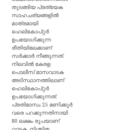
പ്രതി
0
തുടങ്ങിയ പ്രത്യേക
പ്രഖ്യാപ
രമേശ്
സാഹചര്യങ്ങളിൽ
ചെന്നി
മാത്രമായി
ഹെലികോപ്റ്റർ
AUGUST
10,
ഉപയോഗിക്കുന്ന
2026
രീതിയിലേക്കാണ്
0
സർക്കാർ നീങ്ങുന്നത്.
നിലവിൽ കേരള
പൊലീസ് മാസവാടക
അടിസ്ഥാനത്തിലാണ്
ഹെലികോപ്റ്റർ
ഉപയോഗിക്കുന്നത്.
പ്രതിമാസം 25 മണിക്കൂർ
വരെ പറക്കുന്നതിനായി
80 ലക്ഷം രൂപയാണ്
വാടക. നിശ്ചിത