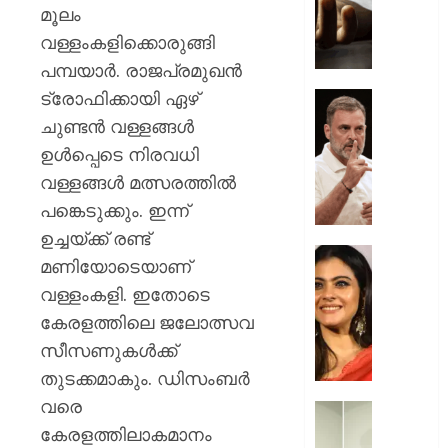
വഴക്ക്
മൂലം
മാറ്റാൻ
വള്ളംകളിക്കൊരുങ്ങി
ചെന്ന
പമ്പയാര്‍. രാജപ്രമുഖന്‍
മകളെ
ട്രോഫിക്കായി ഏഴ്
പശുവി
ജെൻസ
തളയ്ക്ക
തലമുറ
ചുണ്ടന്‍ വള്ളങ്ങള്‍
മരകഷ
ചോദ്യങ്
ഉള്‍പ്പെടെ നിരവധി
കൊണ്ട്
ഇൻസ്റ്റ
വള്ളങ്ങള്‍ മത്സരത്തില്‍
അടിച്ചു
മറുപടി
കൊന്ന്
പങ്കെടുക്കും. ഇന്ന്
നൽകാ
പിതാവ്
രാഹുൽ
ഉച്ചയ്ക്ക് രണ്ട്
ഗാന്ധി
52-ാം
മണിയോടെയാണ്
AUGUST
പുതിയ
വയസ്സി
7, 2026
വള്ളംകളി. ഇതോടെ
ക്യാമ്
യുവത്
കേരളത്തിലെ ജലോത്സവ
0
തുളുമ്പു
AUGUST
സൗന്ദര
സീസണുകള്‍ക്ക്
7, 2026
കാജോലി
തുടക്കമാകും. ഡിസംബര്‍
ആരോഗ
0
വരെ
രഹസ്യ
യുവനട
അറിയാ
കേരളത്തിലാകമാനം
വെല്ലു