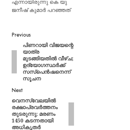
എന്നായിരുന്നു കെ യു
ജനീഷ് കുമാർ പറഞ്ഞത്
Previous
​പിണറായി വിജയന്റെ
യാത്ര
മുടങ്ങിയതിൽ വീഴ്ച;
ഉദ്യോഗസ്ഥർക്ക്
സസ്‌പെൻഷനെന്ന്
സൂചന
Next
വെനസ്വേലയിൽ
രക്ഷാപ്രവർത്തനം
തുടരുന്നു; മരണം
1450 കടന്നതായി
അധികൃതർ