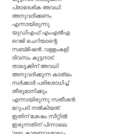
മുൻ
പ്രാദേശിക അവധി
ധനമന്ത്
കെ.എൻ
അനുവദിക്കണം
ബാലഗ
എന്നായിരുന്നു
യുഡിഎഫ് എംഎല്‍എ
AUGUST
7, 2026
റെജി ചെറിയാന്റെ
0
സബ്മിഷന്‍. വള്ളംകളി
ദിവസം കുട്ടനാട്
താലൂക്കിന് അവധി
അനുവദിക്കുന്ന കാര്യം
സര്‍ക്കാര്‍ പരിശോധിച്ച്
തീരുമാനിക്കും
എന്നായിരുന്നു സതീശന്‍
മറുപടി നല്‍കിയത്.
ഇതിന് ശേഷം സീറ്റില്‍
ഇരുന്നതിന് പിന്നാലെ
‘ഒരു കാരണവശാലും