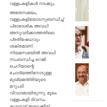
സൗന്ദര
വള്ളംകളികള്‍ നടക്കും.
AUGUST
കിടിലൻ
7, 2026
അതേസമയം,
സ്റ്റൈല
ലുക്കിൽ
0
വള്ളംകളിയോടനുബന്ധിച്ച്
തിളങ്ങി
പ്രാദേശിക അവധി
നടി
മുൻ
അനുവദിക്കാത്തതിലെ
മഞ്ജു
ബംഗ്ലാ
പിള്ള
പ്രതിഷേധവും
പ്രധാനമ
പരാമർ
ശക്തമാണ്.
AUGUST
ഇടപെടില
നിയമസഭയില്‍ അവധി
7, 2026
ഇന്ത്യ;
സംബന്ധിച്ച റെജി
നയപര
0
നിലപാട
ചെറിയാന്റെ
ക്ഷേമ
വ്യക്തമ
പെൻഷ
ചോദ്യത്തിനോടുള്ള
ഇന്ത്യ.
വിതരണ
മുഖ്യമന്ത്രിയുടെ
പുതിയ
മറുപടി
AUGUST
ഉത്തരവ
7, 2026
ജനവിരുദ
വിവാദമായിരുന്നു. മൂലം
ശക്തമ
0
വള്ളംകളി ദിവസം
പ്രതിഷ
കുട്ടനാട് താലൂക്കിന്