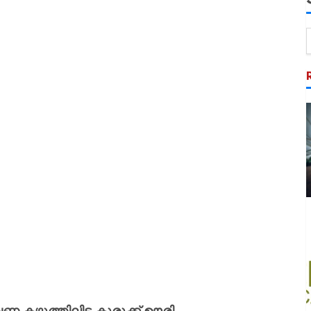
ഴുത്തിലിട്ട കുരുക്ക് ഊരി