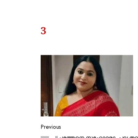
3
Previous
“ചത്തേനെ സഹോദരാ, പല തവണ ക