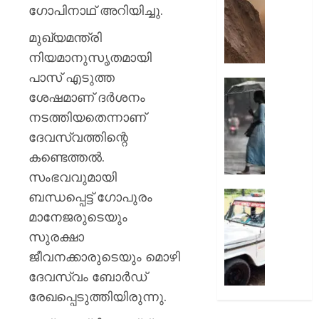
മുരളീ
പാറമടയി
ഗോപിനാഥ് അറിയിച്ചു.
ഇടിഞ്ഞി
AUGUST
മുഖ്യമന്ത്രി
മൂവാറ്റു
8, 2026
മാറാടി
നിയമാനുസൃതമായി
ജനങ്ങ
0
പാസ് എടുത്ത
ഭീതിയി
ഇന്നും
ശേഷമാണ് ദർശനം
കനത്ത
AUGUST
നടത്തിയതെന്നാണ്
മഴ;
8, 2026
എട്ട്
ദേവസ്വത്തിന്റെ
ജില്ലക
0
കണ്ടെത്തൽ.
വിദ്യാ
സംഭവവുമായി
സ്ഥാപന
ഇന്ന്
ബന്ധപ്പെട്ട് ഗോപുരം
ദുരിതാ
അവധി
വാഹനത്
മാനേജരുടെയും
പ്രഖ്യാ
പിഴ
സുരക്ഷാ
ചുമത്ത
ജീവനക്കാരുടെയും മൊഴി
AUGUST
നടപടി;
8, 2026
ഉദ്യോ
ദേവസ്വം ബോർഡ്
സസ്പ
0
രേഖപ്പെടുത്തിയിരുന്നു.
ചെയ്ത