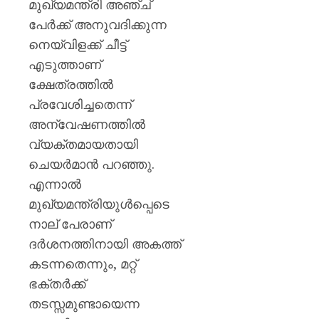
ശക്തമ
മുഖ്യമന്ത്രി അഞ്ച്
പ്രതിഷ
പേർക്ക് അനുവദിക്കുന്ന
നെയ്‌വിളക്ക് ചീട്ട്
AUGUST
7, 2026
എടുത്താണ്
ക്ഷേത്രത്തിൽ
0
പ്രവേശിച്ചതെന്ന്
അന്വേഷണത്തിൽ
വ്യക്തമായതായി
ചെയർമാൻ പറഞ്ഞു.
എന്നാൽ
മുഖ്യമന്ത്രിയുൾപ്പെടെ
നാല് പേരാണ്
ദർശനത്തിനായി അകത്ത്
കടന്നതെന്നും, മറ്റ്
ഭക്തർക്ക്
തടസ്സമുണ്ടായെന്ന