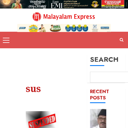
SEARCH
sus
RECENT
POSTS
ഒരാള്‍ക്ക
ഒരു
പദവി: