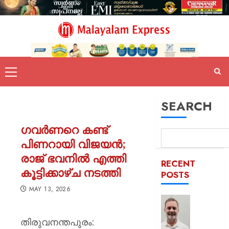
SEARCH
ഗവർണറെ കണ്ട്
പിണറായി വിജയൻ;
രാജ് ഭവനിൽ എത്തി
RECENT
കൂട്ടിക്കാഴ്ച നടത്തി
POSTS
MAY 13, 2026
‘ബാറ്റ്
എന്നെയ
തിരുവനന്തപുരം:
ആരും