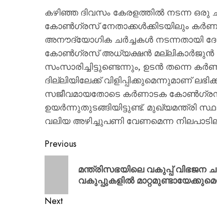
കഴിഞ്ഞ ദിവസം കേരളത്തിൽ നടന്ന ഒരു ചട
കോൺഗ്രസ് നേതാക്കൾക്കിടയിലും കർണാടക
അനൗദ്യോഗിക ചർച്ചകൾ നടന്നതായി ദേശീയ 
കോൺഗ്രസ് അധ്യക്ഷൻ മല്ലികാർജുൻ 
സംസാരിച്ചിട്ടുണ്ടെന്നും, ഉടൻ തന്നെ 
ദില്ലിയിലേക്ക് വിളിപ്പിക്കുമെന്നുമാണ് ലഭി
സജീവമായതോടെ കർണാടക കോൺഗ്രസിനുള
ഉയർന്നുതുടങ്ങിയിട്ടുണ്ട്. മുഖ്യമന്ത്രി 
വലിയ അഴിച്ചുപണി വേണമെന്ന നിലപാടില
Previous
മന്ത്രിസഭയിലെ വകുപ്പ് വിഭജന ച
വകുപ്പുകളിൽ മാറ്റമുണ്ടായേക്ക
Next