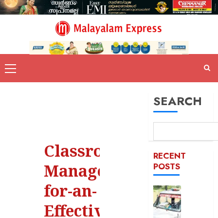
SEARCH
Classroom-
RECENT
Management-
POSTS
for-an-
ദുരിതാ
വാഹനത്
Effective-
പിഴ