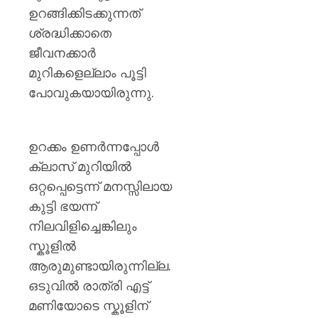
പിടിച്ചെ
ഉറങ്ങിക്കിടക്കുന്നത്
ടാൽകം
ശ്രദ്ധിക്കാതെ
പൗഡർ
ഉൾപ്പെ
ജീവനക്കാർ
25,000
മുറികളെല്ലാം പൂട്ടി
കിലോഗ്
പോവുകയായിരുന്നു.
AUGUST
5, 2026
ഉറക്കം ഉണർന്നപ്പോൾ
0
ക്ലാസ് മുറിയിൽ
ഒറ്റപ്പെട്ടെന്ന് മനസ്സിലായ
കുട്ടി ഭയന്ന്
നിലവിളിച്ചെങ്കിലും
സ്കൂളിൽ
ആരുമുണ്ടായിരുന്നില്ല.
ഒടുവിൽ രാത്രി എട്ട്
മണിയോടെ സ്കൂളിന്