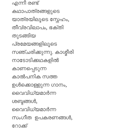
AUGUST
പുതിയ
എന്നീ രണ്ട്
7, 2026
ക്യാമ്
കഥാപാത്രങ്ങളുടെ
0
യാത്രയിലൂടെ സ്നേഹം,
AUGUST
7, 2026
തീവ്രവിലാപം, ഭക്തി
0
തുടങ്ങിയ
പ്രമേയങ്ങളിലൂടെ
സഞ്ചരിക്കുന്നു. കാശ്മീരി
നാടോടിക്കഥകളിൽ
കാണപ്പെടുന്ന
കാൽപനിക സത്ത
ഉൾക്കൊള്ളുന്ന ഗാനം,
വൈവിധ്യമാർന്ന
ശബ്ദങ്ങൾ,
വൈവിധ്യമാർന്ന
സംഗീത ഉപകരണങ്ങൾ,
റോക്ക്