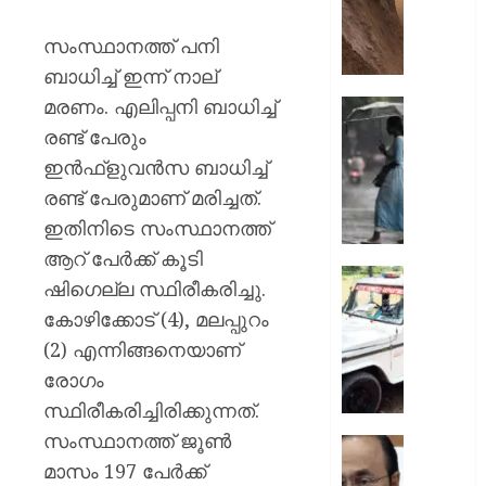
ഇടിഞ്ഞി
മൂവാറ്റു
സംസ്ഥാനത്ത് പനി
മാറാടി
ബാധിച്ച് ഇന്ന് നാല്
ജനങ്ങ
മരണം. എലിപ്പനി ബാധിച്ച്
ഭീതിയി
ഇന്നും
കനത്ത
രണ്ട് പേരും
AUGUST
മഴ;
ഇന്‍ഫ്‌ളുവന്‍സ ബാധിച്ച്
8, 2026
എട്ട്
രണ്ട് പേരുമാണ് മരിച്ചത്.
ജില്ലക
0
ഇതിനിടെ സംസ്ഥാനത്ത്
വിദ്യാ
സ്ഥാപന
ആറ് പേര്‍ക്ക് കൂടി
ഇന്ന്
ദുരിതാ
ഷിഗെല്ല സ്ഥിരീകരിച്ചു.
അവധി
വാഹനത്
കോഴിക്കോട് (4), മലപ്പുറം
പ്രഖ്യാ
പിഴ
(2) എന്നിങ്ങനെയാണ്
ചുമത്ത
AUGUST
നടപടി;
രോഗം
8, 2026
ഉദ്യോ
സ്ഥിരീകരിച്ചിരിക്കുന്നത്.
സസ്പ
0
സംസ്ഥാനത്ത് ജൂണ്‍
ചെയ്ത
സ്വാതന്
ശക്തമ
മാസം 197 പേര്‍ക്ക്
ദിനാ