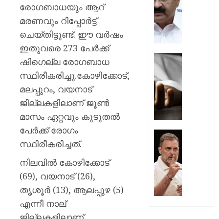
പ്രതിഷ
ചടങ്ങു
രോഗബാധയും ആറ്
വന്ദേമ
മരണവും റിപ്പോര്‍ട്ട്
AUGUST
മുഴുവന
7, 2026
ചെയ്തിട്ടുണ്ട്. ഈ വര്‍ഷം
പാടണമെ
നിർദ്ദേ
ഇതുവരെ 273 പേര്‍ക്ക്
0
നൽകി
യുപിയ
ഷിഗെല്ല രോഗബാധ
പൊതു
ഞെട്ടിച്ച്
സ്ഥിരീകരിച്ചു.കോഴിക്കോട്,
വകുപ്പ്
ക്രൂരത
മലപ്പുറം, വയനാട്
വഴക്ക്
AUGUST
മാറ്റാൻ
ജില്ലകളിലാണ് ജൂണ്‍
7, 2026
ചെന്ന
മാസം ഏറ്റവും കൂടുതല്‍
മകളെ
0
പേര്‍ക്ക് രോഗം
പശുവി
ജെൻസ
സ്ഥിരീകരിച്ചത്.
തളയ്ക്ക
തലമുറ
മരകഷ
ചോദ്യങ്
നിലവില്‍ കോഴിക്കോട്
കൊണ്ട്
ഇൻസ്റ്റ
(69), വയനാട് (26),
അടിച്ചു
മറുപടി
കൊന്ന്
നൽകാ
തൃശൂര്‍ (13), ആലപ്പുഴ (5)
പിതാവ്
രാഹുൽ
എന്നീ നാല്
ഗാന്ധി
ജില്ലകളിലാണ്