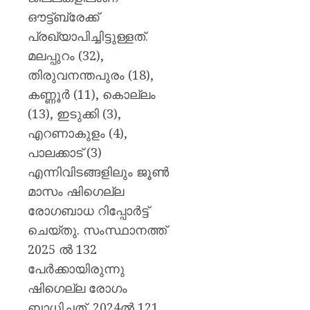
AUGUST
പുതിയ
7, 2026
ഔട്ട്ബ്രേക്ക്
ക്യാമ്
0
പ്രഖ്യാപിച്ചിട്ടുള്ളത്.
AUGUST
മലപ്പുറം (32),
7, 2026
തിരുവനന്തപുരം (18),
0
കണ്ണൂര്‍ (11), കൊല്ലം
(13), ഇടുക്കി (3),
എറണാകുളം (4),
പാലക്കാട് (3)
എന്നിവിടങ്ങളിലും ജൂണ്‍
മാസം ഷിഗെല്ല
രോഗബാധ റിപ്പോര്‍ട്ട്
ചെയ്തു. സംസ്ഥാനത്ത്
2025 ല്‍ 132
പേര്‍ക്കായിരുന്നു
ഷിഗെല്ല രോഗം
ബാധിച്ചത്. 2024ല്‍ 121