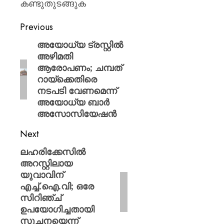
കണ്ടുതുടങ്ങുക
Previous
അയോധ്യ ട്രസ്റ്റിൽ
അഴിമതി
ആരോപണം; ചമ്പത്
റായ്‌ക്കെതിരെ
നടപടി വേണമെന്ന്
അയോധ്യ ബാർ
അസോസിയേഷൻ
Next
ലഹരിക്കേസിൽ
അറസ്റ്റിലായ
യുവാവിന്
എച്ച്.ഐ.വി; ഒരേ
സിറിഞ്ച്
ഉപയോഗിച്ചതായി
സൂചനയെന്ന്