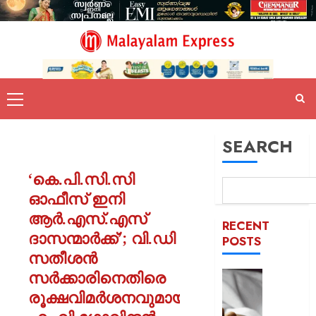
SEARCH
‘കെ.പി.സി.സി
ഓഫീസ് ഇനി
ആർ.എസ്.എസ്
RECENT
ദാസന്മാർക്ക്’; വി.ഡി
POSTS
സതീശൻ
സർക്കാരിനെതിരെ
യുപിയ
ഞെട്ടിച്ച്
രൂക്ഷവിമർശനവുമായി
ക്രൂരത