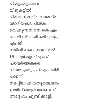
മുൻ
പി.എം.എ.വൈ
ധനമന്ത്
വീടുകളിൽ
കെ.എൻ
പ്രധാനമന്ത്രി നരേന്ദ്ര
ബാലഗ
മോദിയുടെ ചിത്രം
AUGUST
വെക്കുന്നതിനെ കെ.എം
7, 2026
ഷാജി ന്യായീകരിച്ചതും,
0
എം.ജി
സർവ്വകലാശാലയിൽ
19 ആർ.എസ്.എസ്
പ്രവർത്തകരെ
നിയമിച്ചതും, പി.എം. ശ്രീ
പദ്ധതി
നടപ്പിലാക്കിയതുമെല്ലാം
ഇതിന് തെളിവാണെന്ന്
അദ്ദേഹം ചൂണ്ടിക്കാട്ടി.