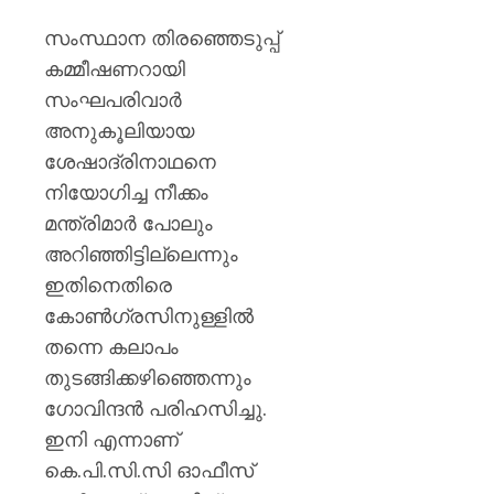
സംസ്ഥാന തിരഞ്ഞെടുപ്പ്
കമ്മീഷണറായി
സംഘപരിവാർ
അനുകൂലിയായ
ശേഷാദ്രിനാഥനെ
നിയോഗിച്ച നീക്കം
മന്ത്രിമാർ പോലും
അറിഞ്ഞിട്ടില്ലെന്നും
ഇതിനെതിരെ
കോൺഗ്രസിനുള്ളിൽ
തന്നെ കലാപം
തുടങ്ങിക്കഴിഞ്ഞെന്നും
ഗോവിന്ദൻ പരിഹസിച്ചു.
ഇനി എന്നാണ്
കെ.പി.സി.സി ഓഫീസ്