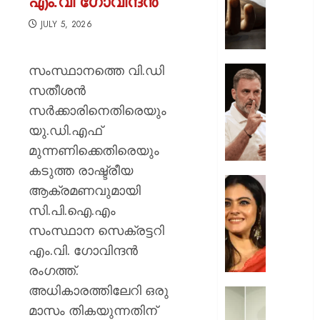
എം.വി ഗോവിന്ദൻ
വഴക്ക്
മാറ്റാൻ
JULY 5, 2026
ചെന്ന
മകളെ
സംസ്ഥാനത്തെ വി.ഡി
പശുവി
ജെൻസ
തളയ്ക്ക
തലമുറ
സതീശൻ
മരകഷ
ചോദ്യങ്
സർക്കാരിനെതിരെയും
കൊണ്ട്
ഇൻസ്റ്റ
യു.ഡി.എഫ്
അടിച്ചു
മറുപടി
കൊന്ന്
മുന്നണിക്കെതിരെയും
നൽകാ
പിതാവ്
രാഹുൽ
കടുത്ത രാഷ്ട്രീയ
ഗാന്ധി
52-ാം
ആക്രമണവുമായി
AUGUST
പുതിയ
വയസ്സി
7, 2026
സി.പി.ഐ.എം
ക്യാമ്
യുവത്
സംസ്ഥാന സെക്രട്ടറി
0
തുളുമ്പു
AUGUST
സൗന്ദര
എം.വി. ഗോവിന്ദൻ
7, 2026
കാജോലി
രംഗത്ത്.
ആരോഗ
0
അധികാരത്തിലേറി ഒരു
രഹസ്യ
യുവനട
അറിയാ
മാസം തികയുന്നതിന്
വെല്ലു