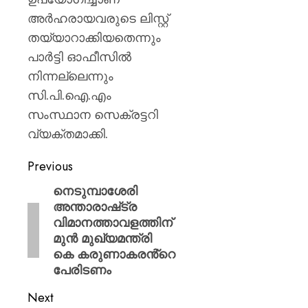
അർഹരായവരുടെ ലിസ്റ്റ്
തയ്യാറാക്കിയതെന്നും
പാർട്ടി ഓഫീസിൽ
നിന്നല്ലെന്നും
സി.പി.ഐ.എം
സംസ്ഥാന സെക്രട്ടറി
വ്യക്തമാക്കി.
Previous
നെടുമ്പാശേരി
അന്താരാഷ്‌ട്ര
വിമാനത്താവളത്തിന്
മുൻ മുഖ്യമന്ത്രി
കെ കരുണാകരൻ്റെ
പേരിടണം
Next