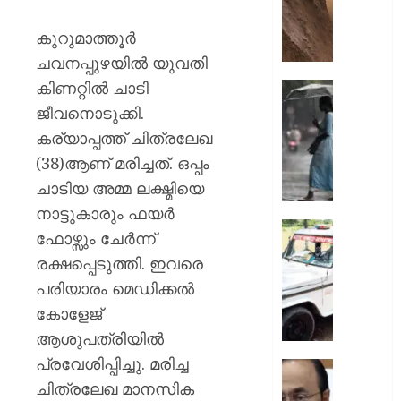
ഇടിഞ്ഞി
മൂവാറ്റു
കുറുമാത്തൂര്‍
മാറാടി
ചവനപ്പുഴയില്‍ യുവതി
ജനങ്ങ
കിണറ്റില്‍ ചാടി
ഭീതിയി
ഇന്നും
കനത്ത
ജീവനൊടുക്കി.
AUGUST
മഴ;
കര്യാപ്പത്ത് ചിത്രലേഖ
8, 2026
എട്ട്
(38)ആണ് മരിച്ചത്. ഒപ്പം
ജില്ലക
0
ചാടിയ അമ്മ ലക്ഷ്മിയെ
വിദ്യാ
സ്ഥാപന
നാട്ടുകാരും ഫയര്‍
ഇന്ന്
ദുരിതാ
ഫോഴ്സും ചേര്‍ന്ന്
അവധി
വാഹനത്
രക്ഷപ്പെടുത്തി. ഇവരെ
പ്രഖ്യാ
പിഴ
പരിയാരം മെഡിക്കല്‍
ചുമത്ത
AUGUST
നടപടി;
കോളേജ്
8, 2026
ഉദ്യോ
ആശുപത്രിയില്‍
സസ്പ
0
പ്രവേശിപ്പിച്ചു. മരിച്ച
ചെയ്ത
സ്വാതന്
ശക്തമ
ചിത്രലേഖ മാനസിക
ദിനാ