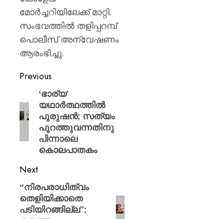
മോർച്ചറിയിലേക്ക് മാറ്റി.
സംഭവത്തിൽ തളിപ്പറമ്പ്
പൊലീസ് അന്വേഷണം
ആരംഭിച്ചു.
Previous
‘ഭാര്യ’
യഥാർത്ഥത്തിൽ
പുരുഷൻ; സത്യം
പുറത്തുവന്നതിനു
പിന്നാലെ
കൊലപാതകം
Next
“നിരപരാധിത്വം
തെളിയിക്കാതെ
പടിയിറങ്ങില്ല”;