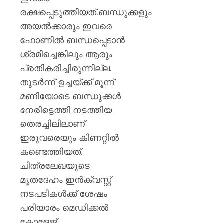
AUGUST
പുതിയ
7, 2026
രക്ഷപ്പെടുത്തിയത്.ബന്ധുക്കളും
ക്യാമ്
0
അയൽക്കാരും ഇവരെ
AUGUST
ഫോണിൽ ബന്ധപ്പെടാൻ
7, 2026
ശ്രമിച്ചെങ്കിലും ആരും
0
പ്രതികരിച്ചിരുന്നില്ല.
തുടർന്ന് ഉച്ചയ്ക്ക് മൂന്ന്
മണിയോടെ ബന്ധുക്കൾ
നേരിട്ടെത്തി നടത്തിയ
തെരച്ചിലിലാണ്
ഇരുവരെയും കിണറ്റിൽ
കണ്ടെത്തിയത്.
ചിത്രലേഖയുടെ
മൃതദേഹം ഇൻക്വസ്റ്റ്
നടപടികൾക്ക് ശേഷം
പരിയാരം മെഡിക്കൽ
കോളേജ്