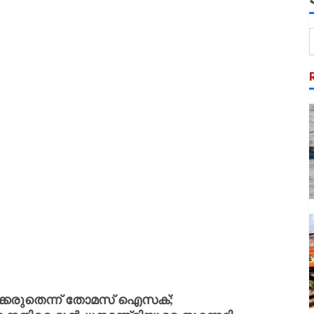
െടുക്കരുതെന്ന് തോമസ് ഐസക്;