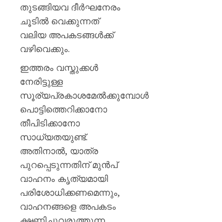
വി.വി.
തുടങ്ങിയവ ദീർഘനേരം
രാജേഷ്
ചൂടിൽ വെക്കുന്നത്
വലിയ അപകടങ്ങൾക്ക്
AUGUST
7, 2026
വഴിവെക്കും.
0
ഇത്തരം വസ്തുക്കൾ
നേരിട്ടുള്ള
സൂര്യപ്രകാശമേൽക്കുമ്പോൾ
പൊട്ടിത്തെറിക്കാനോ
തീപിടിക്കാനോ
സാധ്യതയുണ്ട്.
അതിനാൽ, യാത്ര
പുറപ്പെടുന്നതിന് മുൻപ്
വാഹനം കൃത്യമായി
പരിശോധിക്കണമെന്നും,
വാഹനങ്ങളെ അപകടം
ക്ഷണിച്ചുവരുത്തുന്ന