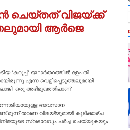
ാൻ ചെയ്തത് വിജയ്‌ക്ക്
ുത്തലുമായി ആർജെ
യ ‘കറുപ്പ്’ യഥാർത്ഥത്തിൽ ദളപതി
ായിരുന്നു എന്ന വെളിപ്പെടുത്തലുമായി
ജി. ഒരു അഭിമുഖത്തിലാണ്
 മുന്നോടിയായുള്ള അവസാന
ട് മൂന്ന് തവണ വിജയ്‍യുമായി കൂടിക്കാഴ്ച
സിനിമയുടെ സ്വഭാവവും ചർച്ച ചെയ്യുകയും