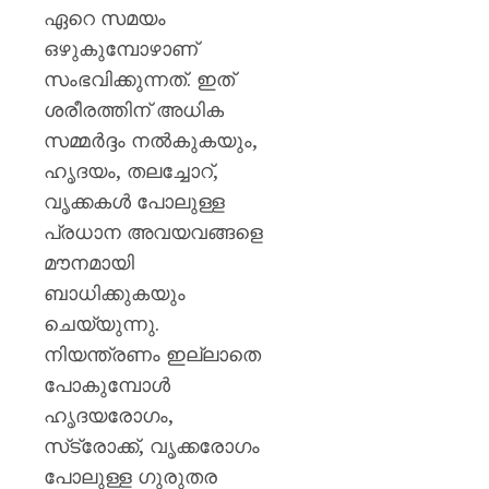
ഏറെ സമയം
ഒഴുകുമ്പോഴാണ്
സംഭവിക്കുന്നത്. ഇത്
ശരീരത്തിന് അധിക
സമ്മർദ്ദം നൽകുകയും,
ഹൃദയം, തലച്ചോറ്,
വൃക്കകൾ പോലുള്ള
പ്രധാന അവയവങ്ങളെ
മൗനമായി
ബാധിക്കുകയും
ചെയ്യുന്നു.
നിയന്ത്രണം ഇല്ലാതെ
പോകുമ്പോൾ
ഹൃദയരോഗം,
സ്‌ട്രോക്ക്, വൃക്കരോഗം
പോലുള്ള ഗുരുതര