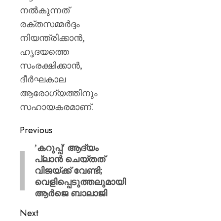
നൽകുന്നത്
രക്തസമ്മർദ്ദം
നിയന്ത്രിക്കാൻ,
ഹൃദയത്തെ
സംരക്ഷിക്കാൻ,
ദീർഘകാല
ആരോഗ്യത്തിനും
സഹായകരമാണ്.
Previous
​’കറുപ്പ്’ ആദ്യം
പ്ലാൻ ചെയ്തത്
വിജയ്‌ക്ക് വേണ്ടി;
വെളിപ്പെടുത്തലുമായി
ആർജെ ബാലാജി
Next