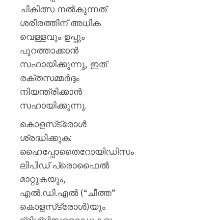
ചികിത്സ നൽകുന്നത്
ശരീരത്തിന് അധിക
വെള്ളവും ഉപ്പും
പുറത്താക്കാൻ
സഹായിക്കുന്നു, ഇത്
രക്തസമ്മർദ്ദം
നിയന്ത്രിക്കാൻ
സഹായിക്കുന്നു.
കൊളസ്‌ട്രോൾ
ശ്രദ്ധിക്കുക:
ഹൈപ്പോതൈറോയിഡിസം
ലിപിഡ് പ്രൊഫൈൽ
മാറ്റുകയും,
എൽ.ഡി.എൽ (“ചീത്ത”
കൊളസ്‌ട്രോൾ)യും