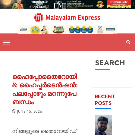
SEARCH
ഹൈപ്പോതൈറോയിഡിസം
& ഹൈപ്പർടെൻഷൻ:
പലപ്പോഴും മറന്നുപോകുന്ന
RECENT
ബന്ധം
POSTS
JUNE 15, 2026
രാജേഷി
മൃതദേഹ
നിങ്ങളുടെ തൈറോയിഡ്
അനാദര