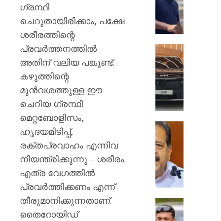
കാട്ടിയെ
ഗ്രന്ഥി
ആരോപ
ചെറുതായിരിക്കാം, പക്ഷേ
ഫ്രീസര്
ശരീരത്തിന്റെ
സൗകര്യ
പ്രവർത്തനത്തിൽ
ആംബുലന
ഓണം
കയറ്റി
മെഗാ
അതിന് വലിയ പങ്കുണ്ട്.
അയച്ചു
ഓഫറുക
കഴുത്തിന്റെ
ഇഞ്ച
മുൻവശത്തുള്ള ഈ
AUGUST
കിയ:
6, 2026
ചെറിയ ഗ്രന്ഥി
വിവിധ
മോഡലു
0
മെറ്റബോളിസം,
1.5
“പുനർ
ഹൃദയമിടിപ്പ്,
ലക്ഷം
കേസി
രക്തപ്രവാഹം എന്നിവ
രൂപ
മുഖ്യമന
വരെയുള
നിയന്ത്രിക്കുന്നു – ശരീരം
തെളിവൊ
ആനുകൂ
ലഭിച്ചിട്ട
എത്ര വേഗത്തിൽ
എം.വി.
പ്രവർത്തിക്കണം എന്ന്
AUGUST
ഗോവിന്
6, 2026
തീരുമാനിക്കുന്നതാണ്.
മാത്രമ
പൊലീസ
ഇപ്പോഴു
തൈറോയിഡ്
0
ഭീഷണി