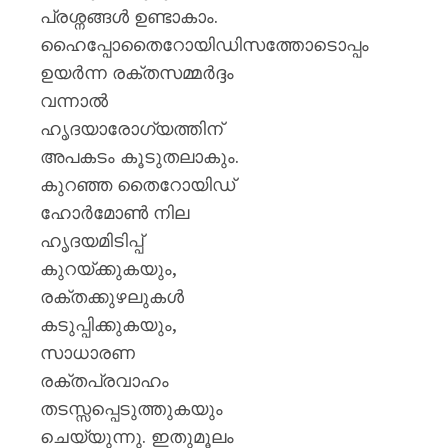
പ്രശ്നങ്ങൾ ഉണ്ടാകാം.
ഹൈപ്പോതൈറോയിഡിസത്തോടൊപ്പം
ഉയർന്ന രക്തസമ്മർദ്ദം
വന്നാൽ
ഹൃദയാരോഗ്യത്തിന്
അപകടം കൂടുതലാകും.
കുറഞ്ഞ തൈറോയിഡ്
ഹോർമോൺ നില
ഹൃദയമിടിപ്പ്
കുറയ്ക്കുകയും,
രക്തക്കുഴലുകൾ
കടുപ്പിക്കുകയും,
സാധാരണ
രക്തപ്രവാഹം
തടസ്സപ്പെടുത്തുകയും
ചെയ്യുന്നു. ഇതുമൂലം