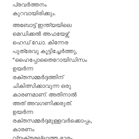
പ്രവർത്തനം
AUGUST
AUGUST
6, 2026
കുറവായിരിക്കും.
6, 2026
0
0
അബോട്ട് ഇന്ത്യയിലെ
മെഡിക്കൽ അഫയേഴ്സ്
ഹെഡ് ഡോ. കിന്നേര
പുത്രേവു കൂട്ടിച്ചേർത്തു,
“ഹൈപ്പോതൈറോയിഡിസം
ഉയർന്ന
രക്തസമ്മർദ്ദത്തിന്
ചികിത്സിക്കാവുന്ന ഒരു
കാരണമാണ്. അതിനാൽ
അത് അവഗണിക്കരുത്.
ഉയർന്ന
രക്തസമ്മർദ്ദമുള്ളവർക്കൊപ്പം,
കാരണം
വ്യക്തമല്ലാത്ത ഭാരം