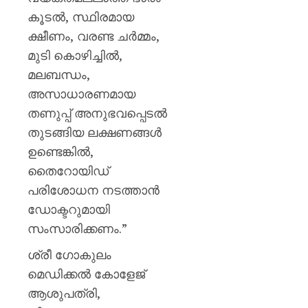
കൂടൽ, സ്ഥിരമായ
ക്ഷീണം, വരണ്ട ചർമ്മം,
മുടി കൊഴിച്ചിൽ,
മലബന്ധം,
അസാധാരണമായ
തണുപ്പ് അനുഭവപ്പെടൽ
തുടങ്ങിയ ലക്ഷണങ്ങൾ
ഉണ്ടെങ്കിൽ,
തൈറോയിഡ്
പരിശോധന നടത്താൻ
ഡോക്ടറുമായി
സംസാരിക്കണം.”
ശ്രീ ഗോകുലം
മെഡിക്കൽ കോളേജ്
ആശുപത്രി,