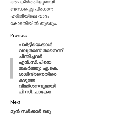
അപകീർത്തിയുമായി
ബന്ധപ്പെട്ട പ്രധാന
ഹർജിയിലെ വാദം
കോടതിയിൽ തുടരും.
Previous
പാർട്ടിയെക്കാൾ
വലുതാണ് താനെന്ന്
ചിന്തിച്ചവർ
എൻ.സി.പിയെ
തകർത്തു; എ.കെ.
ശശീന്ദ്രനെതിരെ
കടുത്ത
വിമർശനവുമായി
പി.സി. ചാക്കോ
Next
മുൻ സർക്കാർ ഒരു