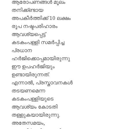
AUGUST
പുതിയ
ആരോപണങ്ങൾ മൂലം
7, 2026
ക്യാമ്
തനിക്ക്ണ്ടായ
0
അപകീർത്തിക്ക് 10 ലക്ഷം
AUGUST
7, 2026
രൂപ നഷ്ടപരിഹാരം
ആവശ്യപ്പെട്ട്
0
കടകംപള്ളി സമർപ്പിച്ച
പ്രധാന
ഹർജിക്കൊപ്പമായിരുന്നു
ഈ ഉപഹർജിയും
ഉണ്ടായിരുന്നത്.
എന്നാൽ, പ്രസ്താവനകൾ
തടയണമെന്ന
കടകംപള്ളിയുടെ
ആവശ്യം കോടതി
തള്ളുകയായിരുന്നു.
അതേസമയം,