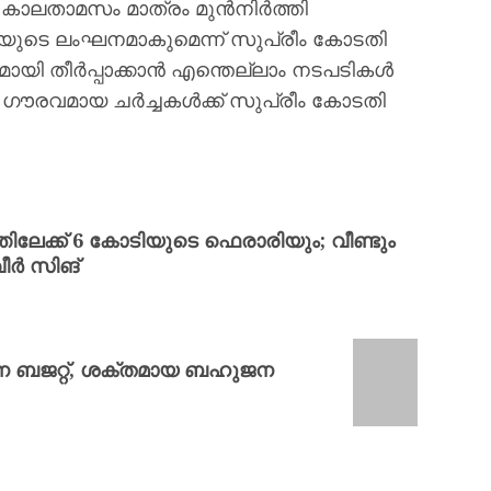
ും, കാലതാമസം മാത്രം മുൻനിർത്തി
ിയുടെ ലംഘനമാകുമെന്ന് സുപ്രീം കോടതി
ി തീർപ്പാക്കാൻ എന്തെല്ലാം നടപടികൾ
 ഗൗരവമായ ചർച്ചകൾക്ക് സുപ്രീം കോടതി
േക്ക് 6 കോടിയുടെ ഫെരാരിയും; വീണ്ടും
വീർ സിങ്
ന്ന ബജറ്റ്, ശക്തമായ ബഹുജന