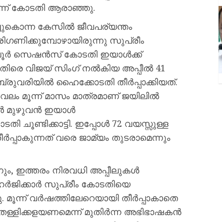
്ന് കോടതി ആരാഞ്ഞു.
ുകൊന്ന കേസിൽ ജീവപര്യന്തം
 പരിഗണിക്കുമ്പോഴായിരുന്നു സുപ്രീം
പൂർ സെഷൻസ് കോടതി ഇയാൾക്ക്
നെതിരെ വിജയ് സിംഗ് നൽകിയ അപ്പീൽ 41
ുവരിയിൽ ഹൈക്കോടതി തീർപ്പാക്കിയത്.
 കേവലം മൂന്ന് മാസം മാത്രമാണ് ജയിലിൽ
്ങൾ മുഴുവൻ ഇയാൾ
തി ചൂണ്ടിക്കാട്ടി. ഇപ്പോൾ 72 വയസ്സുള്ള
ർപ്പാകുന്നത് വരെ ജാമ്യം തുടരാമെന്നും
ം, ഇത്തരം നിരവധി അപ്പീലുകൾ
ി ഹർജിക്കാർ സുപ്രീം കോടതിയെ
്ചു. മൂന്ന് വർഷത്തിലേറെയായി തീർപ്പാകാതെ
തള്ളിക്കളയണമെന്ന് മുതിർന്ന അഭിഭാഷകൻ