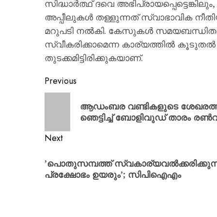
സിദ്ധാർത്ഥ് ദവെ അഭിപ്രായപ്പെട്ടെങ്കില
അപ്പീലുകൾ തള്ളുന്നത് സ്വാഭാവിക നീത
മറുപടി നൽകി. കേസുകൾ സമയബന്ധിതമായ
സ്വീകരിക്കാമെന്ന കാര്യത്തിൽ കൂടുതൽ
തുടക്കമിട്ടിരിക്കുകയാണ്.
Previous
ആഡംബര വണ്ടികളുടെ ശേഖരത്തില
ഞെട്ടിച്ച് ബോളിവുഡ് താരം രൺ
Next
​’പൊതുസമ്പത്ത് സ്വകാര്യവൽക്കരിക്കു
പ്രക്ഷോഭം ഉയരും’; സിപിഐഎം