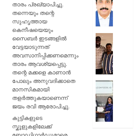
മദ്യ-
ഭീഷണി
താരം പ്രഖ്യാപിച്ചു.
ലഹരി
ഡോക്ടർ
തന്നെയും തന്റെ
വിരുദ്ധ
സേവന
സുഹൃത്തായ
ഏകോ
ശക്തമാക
സമിതി
സ്റ്റാർ
കെനീഷയെയും
ഹെൽത്
ക്രിസ്
സൈബർ ഇടങ്ങളിൽ
AUGUST
ഗെയി
വേട്ടയാടുന്നത്
10,
AUGUST
കേരളത്ത
2026
10,
അവസാനിപ്പിക്കണമെന്നും
കൊച്ചി
2026
0
ബ്ലൂ
താരം ആവശ്യപ്പെട്ടു.
0
ടൈഗേഴ്സ
തന്റെ മക്കളെ കാണാൻ
മത്സരം
പോലും അനുവദിക്കാതെ
കാണാ
നാസ്‌
മാനസികമായി
എത്തും
ഇമേർജ്
50
തളർത്തുകയാണെന്ന്
AUGUST
പുരസ്‌
ജയം രവി ആരോപിച്ചു.
10,
നേടി
2026
മലയാള
കുട്ടികളുടെ
0
സ്റ്റാർട്ടപ്പ
സ്കൂളുകളിലേക്ക്
ഫാൽക്
ബോഡിഗാർഡുമാരെ