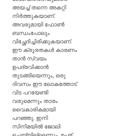
ഫീഡ്‌സ
അയച്ച് തന്നെ അകറ്റി
ആഗോ
അംഗീക
നിർത്തുകയാണ്.
അവരുമായി ഫോൺ
AUGUST
ബന്ധംപോലും
10,
2026
വിച്ഛേദിച്ചിരിക്കുകയാണ്.
0
ഈ ക്രൂരതകൾ കാരണം
താൻ സ്വയം
ഉപദ്രവിക്കാൻ
തുടങ്ങിയെന്നും, ഒരു
ദിവസം ഈ ലോകത്തോട്
വിട പറയേണ്ടി
വരുമെന്നും താരം
വൈകാരികമായി
പറഞ്ഞു. ഇനി
സിനിമയിൽ ജോലി
ചെയ്യില്ലെന്നും, പേര്