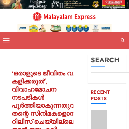
SEARCH
‘ഒരാളുടെ ജീവിതം വച്ച്
കളിക്കരുത്’,
വിവാഹമോചന
RECENT
നടപടികൾ
POSTS
പൂർത്തിയാകുന്നതുവരെ
തന്റെ സിനിമകളൊന്നും
ക്വിറ്റ്
ഇന്ത്യ
റിലീസ് ചെയ്യില്ലെന്ന്
ദിനം