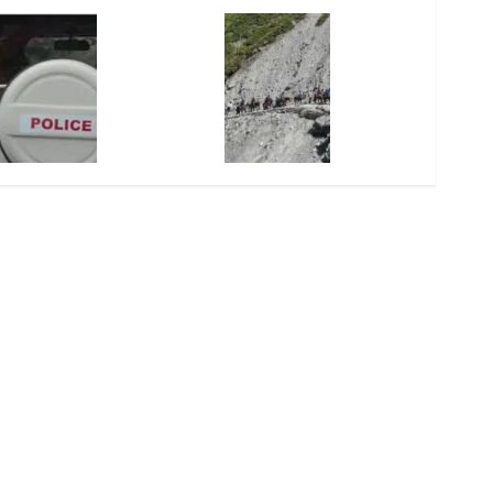
0
പോസ്റ്റ്മായി
ആറ്
ഭാര്യയും
തീർത്ഥാടകരുടെ
അർജുൻ
കോടി
കാമുകനും
സുരക്ഷ
ആയങ്കി
രൂപ
തമ്മിലുള്ള
മുൻനിർത്തി
തട്ടിയെടുത്ത്
ഞെട്ടിക്കുന്ന
അമർനാഥ്
AUGUST
യുവതി
ചാറ്റ്
യാത്ര
8, 2026
പുറത്ത്;
നിർത്തിവച്ചു;
0
AUGUST
ഭർത്താവിനെ
യാത്രക്കാർക്ക്
8, 2026
വകവരുത്താൻ
കർശന
0
പദ്ധതിയിട്ട
ജാഗ്രതാ
സംഭവത്തിൽ
നിർദ്ദേശം
പരാതിയുമായി
യുവാവ്
AUGUST
8, 2026
0
AUGUST
8, 2026
0