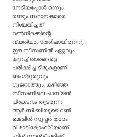
0
നേടിയപ്പോൾ ഒന്നും
രണ്ടും സ്ഥാനക്കാരെ
നിശ്ചയിച്ചത്
റൺനിരക്കിന്റെ
വ്യത്യാസത്തിലായിരുന്നു.
ഈ സീസണിൽ ഏറ്റവും
കുറച്ച് താരങ്ങളെ
പരീക്ഷിച്ച ടീമുകളാണ്
ബംഗ്‌ളൂരുവും
ഗുജറാത്തും. കഴിഞ്ഞ
സീസണിലെ ചാമ്പ്യൻ
പ്രകടനം തുടരുന്ന
ആർ.സി.ബിയുടെ റൺ
മെഷീൻ സൂപ്പർ താരം
വിരാട് കോഹ്ലിയാണ്.
ഫിൾ സാൾട്ട് പരിക്ക്