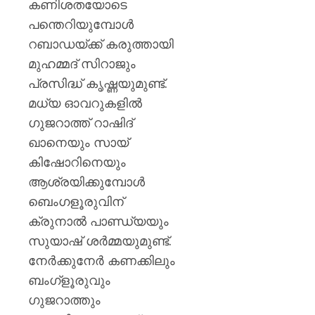
കണിശതയോടെ
പന്തെറിയുമ്പോൾ
റബാഡയ്ക്ക് കരുത്തായി
മുഹമ്മദ് സിറാജും
പ്രസിദ്ധ് കൃഷ്ണയുമുണ്ട്.
മധ്യ ഓവറുകളിൽ
ഗുജറാത്ത് റാഷിദ്
ഖാനെയും സായ്
കിഷോറിനെയും
ആശ്രയിക്കുമ്പോൾ
ബെംഗളൂരുവിന്
ക്രുനാൽ പാണ്ഡ്യയും
സുയാഷ് ശർമ്മയുമുണ്ട്.
നേർക്കുനേർ കണക്കിലും
ബംഗ്‌ളൂരുവും
ഗുജറാത്തും