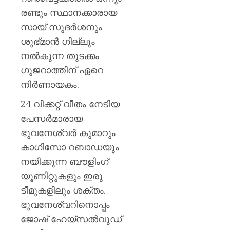
രണ്ടും സ്ഥാനക്കാരായ
സായ് സുദർശനും
ശുഭ്മാൻ ഗില്ലും
നൽകുന്ന തുടക്കം
ഗുജറാത്തിന് ഏറെ
നിർണായകം.
24 വിക്കറ്റ് വീതം നേടിയ
പേസർമാരായ
ഭുവനേശ്വർ കുമാറും
കാഗിസോ റബാഡയും
നയിക്കുന്ന ബൗളിംഗ്
യൂണിറ്റുകളും ഇരു
ടീമുകളിലും ശക്തം.
ഭുവനേശ്വറിനൊപ്പം
ജോഷ് ഹേയ്‌സൽവുഡ്