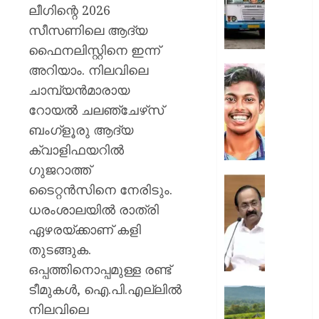
സർക്കാ
ലീഗിന്റെ 2026
ജീവനക്
സീസണിലെ ആദ്യ
ഒഴിവാക
ഫൈനലിസ്റ്റിനെ ഇന്ന്
മുസ്ലിം
അറിയാം. നിലവിലെ
ലീഗ്
അഭിമന
വധക്കേ
ചാമ്പ്യൻമാരായ
AUGUST
അഭിഭാ
റോയൽ ചലഞ്ചേഴ്‌സ്
10,
മുഖേന
2026
ബംഗ്‌ളൂരു ആദ്യ
വിചാര
0
ക്വാളിഫയറിൽ
നടപടി
പങ്കെടു
ഗുജറാത്ത്
അനുവദി
“അവർക്
ടൈറ്റൻസിനെ നേരിടും.
പ്രതിക
ആരോട്
ധരംശാലയിൽ രാത്രി
ആവശ്
പ്രതിഷ
തള്ളി
ഏഴരയ്ക്കാണ് കളി
കഴിയും
കോടതി
ഭരണകൂ
തുടങ്ങുക.
പ്രതിഷ
ഒപ്പത്തിനൊപ്പമുള്ള രണ്ട്
AUGUST
കഴിയൂ,
10,
ടീമുകൾ, ഐ.പി.എല്ലിൽ
അവരെ
ലൗഡണി
2026
ശത്രുക്
നിലവിലെ
ഇപ്പോ
0