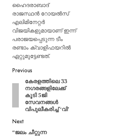
ഹൈദരാബാദ്
രാജസ്ഥൻ റോയൽസ്
എലിമിനേറ്റർ
വിജയികളുമായാണ് ഇന്ന്
പരാജയപ്പെടുന്ന ടീം
രണ്ടാം ക്വാളിഫയറിൽ
ഏറ്റുമുട്ടേണ്ടത്.
Previous
കേരളത്തിലെ 33
നഗരങ്ങളിലേക്ക്
കൂടി 5ജി
സേവനങ്ങള്‍
വിപുലീകരിച്ച് ‘വി’
Next
“ജലം ചീറ്റുന്ന