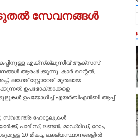
ുതല്‍ സേവനങ്ങള്‍
പ്പിനുള്ള എക്‌സ്‌ക്ലൂസീവ് ആക്‌സസ്
ങള്‍ ആരംഭിക്കുന്നു. കാര്‍ റെന്റല്‍,
അപ്പ്, ലഗേജ് സ്റ്റോറേജ് മുതലായ
കുന്നത്. ഉപഭോക്താക്കളെ
ുകള്‍ ഉപയോഗിച്ച് എയര്‍ബിഎന്‍ബി ആപ്പ്
, സ്വതന്ത്ര ഹോട്ടലുകള്‍
ക്ക്, പാരീസ്, ലണ്ടന്‍, മാഡ്രിഡ്, റോം,
ടുമുള്ള 20 മികച്ച ലക്ഷ്യസ്ഥാനങ്ങളില്‍