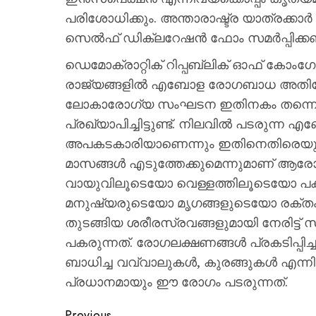
പരിശോധിക്കും. അന്താരാഷ്ട്ര യാത്രക്
സെൽഫ് ഡിക്ലറേഷൻ ഫോം സമർപ്പിക്കണമെന്
ഡെമോക്രാറ്റിക് റിപ്പബ്ലിക് ഓഫ് കോംഗ
രാജ്യങ്ങളിൽ എബോള രോഗബാധ അതിവേ
ലോകാരോഗ്യ സംഘടന ഇതിനകം തന്ന
പ്രഖ്യാപിച്ചിട്ടുണ്ട്. നിലവിൽ പടരു
അപകടകാരിയാണെന്നും ഇതിനെതിരെയുള
മാസങ്ങൾ എടുത്തേക്കുമെന്നുമാണ് ആരോഗ്
വായുവിലൂടെയോ വെള്ളത്തിലൂടെയോ പകര
മനുഷ്യരുടെയോ മൃഗങ്ങളുടെയോ രക്തം, ഉമ
തുടങ്ങിയ ശരീരസ്രവങ്ങളുമായി നേരിട്ട് 
പകരുന്നത്. രോഗലക്ഷണങ്ങൾ പ്രകടിപ്പിച
ബാധിച്ച വവ്വാലുകൾ, കുരങ്ങുകൾ എന്നി
പ്രധാനമായും ഈ രോഗം പടരുന്നത്.
Previous