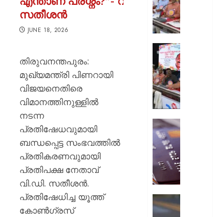
എന്താണ് പ്രശ്നം?”- വി.ഡി
ക്ലബു
സതീശൻ
സംസ്
ഉദ്ഘാ
JUNE 18, 2026
മന്ത്രി
പി.സി.
സിഡ്‌
വിഷ്ണുന
രജതജൂ
തിരുവനന്തപുരം:
നിര്‍വഹി
തിരുവന
മുഖ്യമന്ത്രി പിണറായി
നടന്നു
വിജയനെതിരെ
AUGUST
7, 2026
വിമാനത്തിനുള്ളിൽ
AUGUST
7, 2026
0
നടന്ന
ഡെബിറ്റ
0
പ്രതിഷേധവുമായി
കാർഡ്
ബന്ധപ്പെട്ട സംഭവത്തിൽ
മുൻകൂട്ട
പ്രതികരണവുമായി
അറിയിക
ബ്ലോക്ക
പ്രതിപക്ഷ നേതാവ്
ചെയ്ത
വി.ഡി. സതീശൻ.
നടപടി
പ്രതിഷേധിച്ച യൂത്ത്
തിരിച്ചടി
ചിങ്ങവന
ബാങ്ക്
കോൺഗ്രസ്
എം.സി