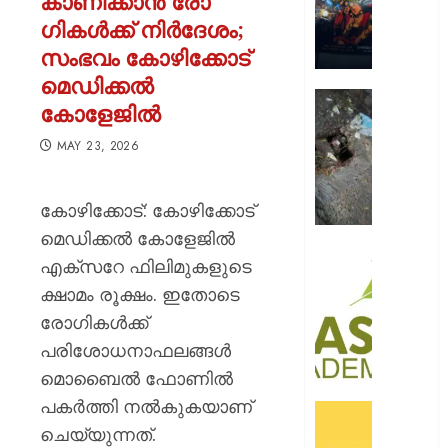
കാണിക്കാൻ രോ​
റോയ
ഗികൾക്ക് നിർദേശം;
എൻഫീ
സംഭവം കോഴിക്കോട്
AUGUST
മെഡിക്കല്‍
9, 2026
മഞ്ഞപ്
കോളേജില്‍
ചന്ദ്രപ്പ
0
ജംഗ്ഷ
MAY 23, 2026
സ്ലാബ
തകർന്ന
കോഴിക്കോട്: കോഴിക്കോട്
നിലയി
മെഡിക്കല്‍ കോളേജില്‍
AUGUST
സി.ഐ
എക്സറേ ഫിലിമുകളുടെ
9, 2026
അക്കാദ
ക്ഷാമം രൂക്ഷം. ഇതോടെ
ബി.ബി
0
രോഗികള്‍ക്ക്
ഓണേഴ്സ്
ഇൻ
പരിശോധനാഫലങ്ങള്‍
ഏവിയ
മൊബൈല്‍ ഫോണില്‍
മാനേജ്മെ
പകര്‍ത്തി നല്‍കുകയാണ്
പ്രവേ
ഓഫറു
ഈമാസ
ചെയ്യുന്നത്.
അവതരിപ്പ