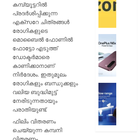
12
ആമസ
കമ്പ്യൂട്ടറില്‍
വരെ
പേ
പ്രദര്‍ശിപ്പിക്കുന്ന
എക്സറേ ചിത്രങ്ങള്‍
AUGUST
AUGUST
9, 2026
9, 2026
രോഗികളുടെ
0
വൺപ്ല
0
മൊബൈല്‍ ഫോണില്‍
എൻ6എ
ഫോട്ടോ എടുത്ത്
അവതരിപ്
ഡോക്ടര്‍മാരെ
AUGUST
കാണിക്കാനാണ്
9, 2026
നിര്‍ദേശം. ഇതുമൂലം
0
രോഗികളും ബന്ധുക്കളും
ഫിലിപ്സ്
വലിയ ബുദ്ധിമുട്ട്
ഫോക്കസ
ലൈറ്റ
നേരിടുന്നതായും
അവതരിപ്
പരാതിയുണ്ട്.
AUGUST
ഫിലിം വിതരണം
9, 2026
ചെയ്യുന്ന കമ്പനി
0
വിതരണം