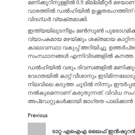
മണിക്കൂറിനുള്ളിൽ 0.9 മില്ലിമീറ്റർ മഴയ
വാരത്തിൽ ഡൽഹിയിൽ ഉഷ്ണതരംഗത്തിന് സ
വിദഗ്ധർ വ്യക്തമാക്കി.
ഇന്ത്യയിലുടനീളം മൺസൂൺ പുരോഗമിക്
വ്യാപകമായ മഴയ്ക്കും ശക്തമായ കാറ്റിന
കാലാവസ്ഥാ വകുപ്പ് അറിയിച്ചു. ഉത്തർപ്
സംസ്ഥാനങ്ങൾ എന്നിവിടങ്ങളിൽ കനത്ത മഴ
ഡൽഹിയിൽ വരും ദിവസങ്ങളിൽ മണിക്കൂറി
വേഗതയിൽ കാറ്റ് വീശാനും ഇടിമിന്നലോടു
നിലവിലെ കടുത്ത ചൂടിൽ നിന്നും ഈർപ്പത
നൽകുമെന്നാണ് കരുതുന്നത്. വിവിധ സ
അപ്‌ഡേറ്റുകൾക്കായി ജാഗ്രത പാലിക്ക
Previous
ടാറ്റ എഐഎ ലൈഫ് ഇൻഷുറൻസ് ഡ