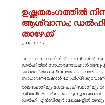
ഉഷ്ണതരംഗത്തിൽ നിന്
ആശ്വാസം; ഡൽഹി
താഴേക്ക്
JUNE 3, 2026
തലസ്ഥാന നഗരിയിൽ താപനിലയിൽ ഗണ്യ
ഡൽഹിയിൽ സാധാരണയേക്കാൾ തണുപ്പ് വർധ
സെൽഷ്യസാണ് നഗരത്തിലെ പരമാവധി താ
സാധാരണയേക്കാൾ 4.2 ഡിഗ്രി കുറവാണ്
രാജസ്ഥാനിലും മധ്യ പാകിസ്ഥാനിലും ര
സ്വാധീനമാണ് ഈ പെട്ടെന്നുള്ള കാലാവസ്
ഡൽഹി-എൻസിആർ മേഖലകളിൽ മഴയും ഇടിമി