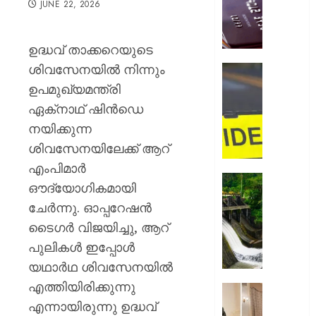
JUNE 22, 2026
അറിയിക
ബ്ലോക്ക
ചെയ്ത
ഉദ്ധവ് താക്കറെയുടെ
നടപടി
ശിവസേനയില്‍ നിന്നും
തിരിച്ചടി
ചിങ്ങവന
ബാങ്ക്
എം.സി
ഉപമുഖ്യമന്ത്രി
ഉപഭോക
റോഡി
ഏക്‌നാഥ് ഷിന്‍ഡെ
നഷ്ടപര
വാഹനാ
നയിക്കുന്ന
നൽകാ
കാറും
വിധി
ശിവസേനയിലേക്ക് ആറ്
ലോറിയ
കൂട്ടിയിടിച
എംപിമാര്‍
AUGUST
മൂന്ന്
മഴ
ഔദ്യോഗികമായി
7, 2026
പേർക്ക്
ശക്തമ
ചേര്‍ന്നു. ഓപ്പറേഷന്‍
പരിക്കേറ്
0
കെഎസ
വൻ
ടൈഗര്‍ വിജയിച്ചു, ആറ്
ഡാമുക
ഗതാഗതക്
റെഡ്
പുലികള്‍ ഇപ്പോള്‍
അലേർട്ട
യഥാര്‍ഥ ശിവസേനയില്‍
AUGUST
ഇടുക്ക
7, 2026
എത്തിയിരിക്കുന്നു
യാത്രാവ
അമേരിക
ജാഗ്രത
എന്നായിരുന്നു ഉദ്ധവ്
0
സന്ദർശ