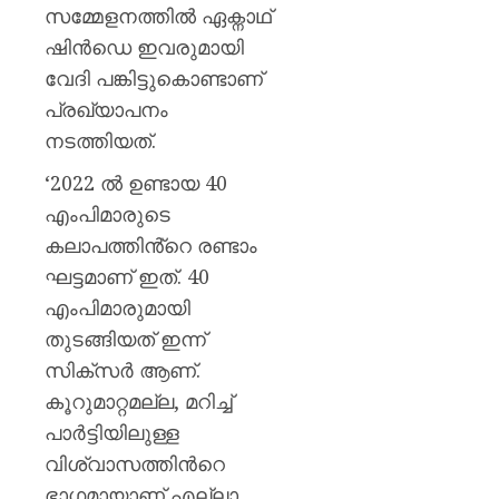
ജില്ലക
സമ്മേളനത്തില്‍ ഏക്നാഥ്
അവധിയ
ഷിന്‍ഡെ ഇവരുമായി
പ്രഖ്യാ
വേദി പങ്കിട്ടുകൊണ്ടാണ്
AUGUST
പ്രഖ്യാപനം
7, 2026
നടത്തിയത്.
0
‘2022 ല്‍ ഉണ്ടായ 40
എംപിമാരുടെ
കലാപത്തിൻ്റെ രണ്ടാം
ഘട്ടമാണ് ഇത്. 40
എംപിമാരുമായി
തുടങ്ങിയത് ഇന്ന്
സിക്‌സര്‍ ആണ്.
കൂറുമാറ്റമല്ല, മറിച്ച്
പാര്‍ട്ടിയിലുള്ള
വിശ്വാസത്തിന്‍റെ
ഭാഗമായാണ് എല്ലാ