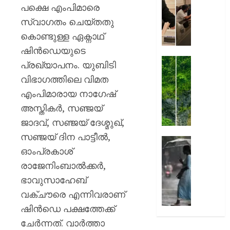
തിരുവന
പക്ഷെ എംപിമാരെ
AUGUST
നഗരസ
സ്വാഗതം ചെയ്തതു
7, 2026
വികസ
കൊണ്ടുള്ള ഏക്നാഥ്
പദ്ധത
0
അവതരിപ്പ
ഷിൻഡെയുടെ
മേയർ
തൃശ്ശൂര
പ്രഖ്യാപനം. യുബിടി
വി.വി.
ശക്തമ
വിഭാഗത്തിലെ വിമത
രാജേഷ്
മഴ
എംപിമാരായ നാഗേഷ്
:
AUGUST
കുതിര
അസ്തികര്‍, സഞ്ജയ്
7, 2026
തുരങ്കത്
ജാദവ്, സഞ്ജയ് ദേശ്മുഖ്,
മുകളി
0
സഞ്ജയ് ദിന പാട്ടീല്‍,
മണ്ണിടിച്
അടുത്
ഓംപ്രകാശ്
മണിക്ക
AUGUST
മഴ
രാജേനിംബാല്‍ക്കര്‍,
7, 2026
കനത്തേക
ഭാവുസാഹേബ്
അതീവ
0
വക്ചൗരെ എന്നിവരാണ്
ജാഗ്ര
ഷിന്‍ഡെ പക്ഷത്തേക്ക്
നിർദ്ദേ
വിവിധ
ചേര്‍ന്നത്. വാര്‍ത്താ