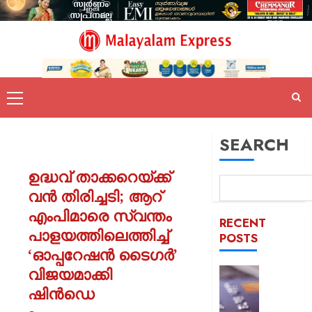
SEARCH
ഉദ്ധവ് താക്കറെയ്ക്ക്
വൻ തിരിച്ചടി; ആറ്
എംപിമാരെ സ്വന്തം
RECENT
പാളയത്തിലെത്തിച്ച്
POSTS
‘ഓപ്പറേഷൻ ടൈഗർ’
വിജയമാക്കി
ഡെബിറ്റ
കാർഡ്
ഷിൻഡെ
മുൻകൂട്ട